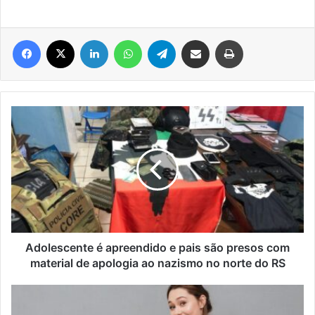
Facebook
X
Linkedin
WhatsApp
Telegram
Compartilhar via e-mail
Imprimir
Adolescente
é
apreendido
e
pais
são
presos
com
material
de
Adolescente é apreendido e pais são presos com
apologia
material de apologia ao nazismo no norte do RS
ao
nazismo
8
no
mitos