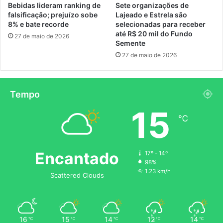
Bebidas lideram ranking de
Sete organizações de
falsificação; prejuízo sobe
Lajeado e Estrela são
8% e bate recorde
selecionadas para receber
até R$ 20 mil do Fundo
27 de maio de 2026
Semente
27 de maio de 2026
Tempo
15
℃
Encantado
17º - 14º
98%
1.23 km/h
Scattered Clouds
16
15
14
12
14
℃
℃
℃
℃
℃