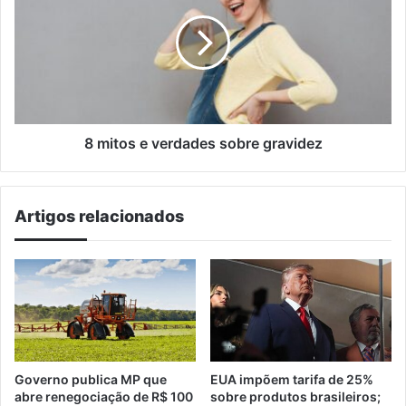
norte
e
do
verdades
RS
sobre
gravidez
8 mitos e verdades sobre gravidez
Artigos relacionados
Governo publica MP que
EUA impõem tarifa de 25%
abre renegociação de R$ 100
sobre produtos brasileiros;