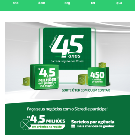
sáb
dom
seg
ter
qua