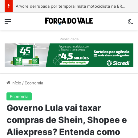
Bebê de um mês se engasga e é socorrido por bombeiros em Teutônia
Menu
Sw
Publicidade
Início
/
Economia
Economia
Governo Lula vai taxar
compras de Shein, Shopee e
Aliexpress? Entenda como