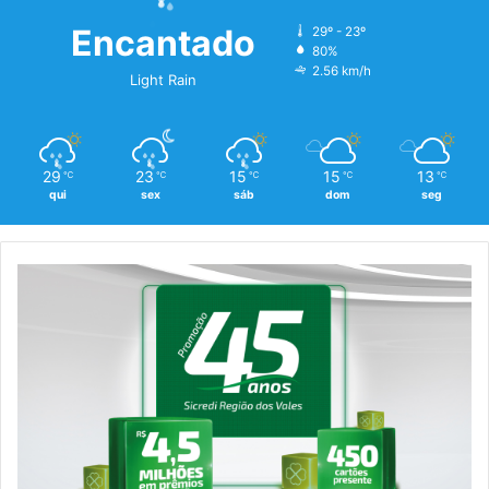
Encantado
29º - 23º
80%
2.56 km/h
Light Rain
29
23
15
15
13
℃
℃
℃
℃
℃
qui
sex
sáb
dom
seg