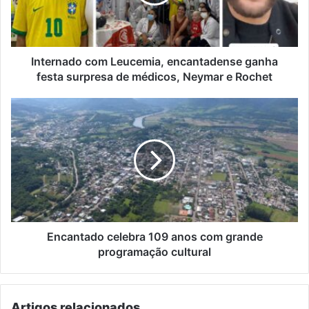
festa
surpresa
de
médicos,
Neymar
Internado com Leucemia, encantadense ganha
e
festa surpresa de médicos, Neymar e Rochet
Rochet
Encantado
celebra
109
anos
com
grande
programação
cultural
Encantado celebra 109 anos com grande
programação cultural
Artigos relacionados