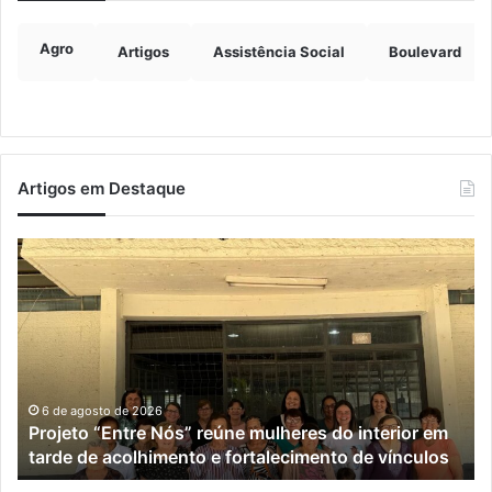
Agro
Artigos
Assistência Social
Boulevard
Artigos em Destaque
Projeto
C
“Entre
e
Nós”
Un
reúne
pl
mulheres
aç
do
vo
interior
à
em
po
6 de agosto de 2026
Projeto “Entre Nós” reúne mulheres do interior em
tarde
id
tarde de acolhimento e fortalecimento de vínculos
de
de
acolhimento
Ro