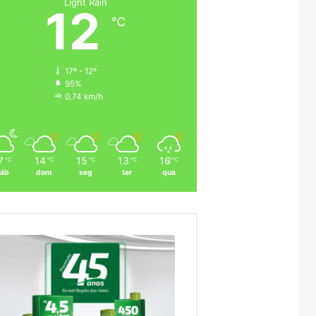
Light Rain
12
℃
17º - 12º
95%
0.74 km/h
7
14
15
13
16
℃
℃
℃
℃
℃
áb
dom
seg
ter
qua