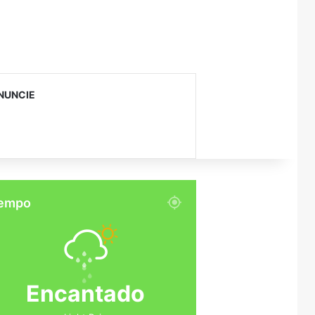
NUNCIE
empo
Encantado