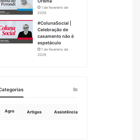
Orelha
1 de fevereiro de
2026
#ColunaSocial |
Celebração de
casamento não é
espetáculo
1 de fevereiro de
2026
Categorias
Agro
Artigos
Assistência Social
Boulevard
B