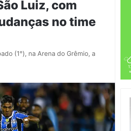
São Luiz, com
udanças no time
ado (1°), na Arena do Grêmio, a
1
s