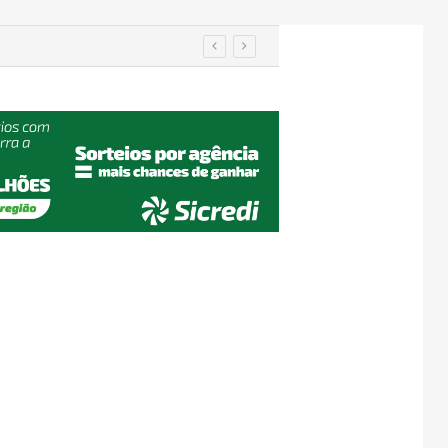
Importação de veículos chineses mais que dobra e já supera metade das compras externas do Brasil