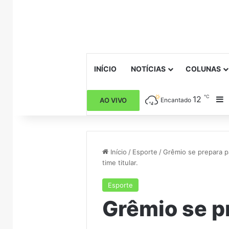
INÍCIO
NOTÍCIAS
COLUNAS
℃
12
B
AO VIVO
Encantado
Início
/
Esporte
/
Grêmio se prepara p
time titular.
Esporte
Grêmio se p