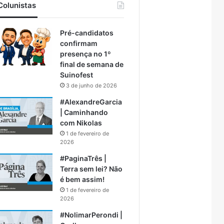
Colunistas
Pré-candidatos
confirmam
presença no 1º
final de semana de
Suinofest
3 de junho de 2026
#AlexandreGarcia
| Caminhando
com Nikolas
1 de fevereiro de
2026
#PaginaTrês |
Terra sem lei? Não
é bem assim!
1 de fevereiro de
2026
#NolimarPerondi |