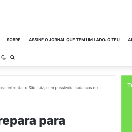
SOBRE
ASSINE O JORNAL QUE TEM UM LADO: O TEU
A
arra Lateral
Switch skin
Procurar por
T
ara enfrentar o São Luiz, com possíveis mudanças no
repara para