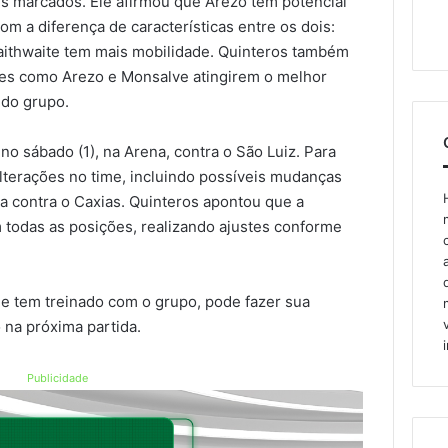
s marcados. Ele afirmou que Arezo tem potencial
com a diferença de características entre os dois:
aithwaite tem mais mobilidade. Quinteros também
res como Arezo e Monsalve atingirem o melhor
 do grupo.
no sábado (1), na Arena, contra o São Luiz. Para
alterações no time, incluindo possíveis mudanças
a contra o Caxias. Quinteros apontou que a
m todas as posições, realizando ajustes conforme
o e tem treinado com o grupo, pode fazer sua
 na próxima partida.
Publicidade