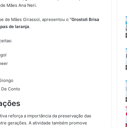
 de Mães Ana Neri.
ube de Mães Girassol, apresentou o
“Grostoli Brisa
spas de laranja
.
eitas:
agol
cheer
 Giongo
a De Conto
rações
iativa reforça a importância da preservação das
 entre gerações. A atividade também promove