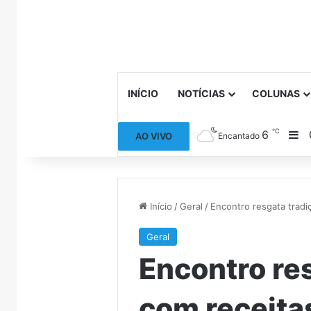
INÍCIO
NOTÍCIAS
COLUNAS
℃
6
Ba
AO VIVO
Encantado
Início
/
Geral
/
Encontro resgata tradi
Geral
Encontro re
com receita