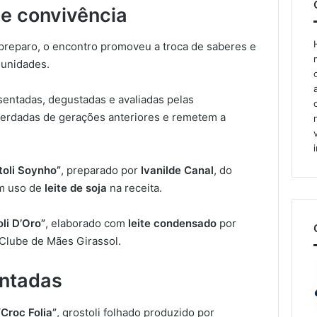
 e convivência
preparo, o encontro promoveu a troca de saberes e
munidades.
entadas, degustadas e avaliadas pelas
 herdadas de gerações anteriores e remetem a
toli Soynho”
, preparado por
Ivanilde Canal
, do
om uso de
leite de soja
na receita.
oli D’Oro”
, elaborado com
leite condensado
por
 Clube de Mães Girassol.
entadas
“Croc Folia”
, grostoli folhado produzido por