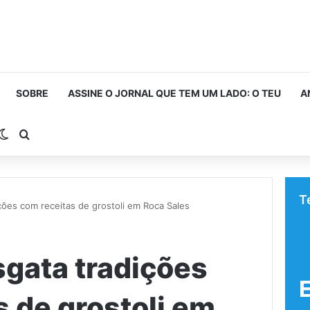
SOBRE
ASSINE O JORNAL QUE TEM UM LADO: O TEU
A
rra Lateral
Switch skin
Procurar por
T
ções com receitas de grostoli em Roca Sales
sgata tradições
s de grostoli em