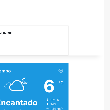
NUNCIE
empo
6
℃
Encantado
18º - 6º
94%
1.34 km/h