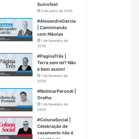
Suinofest
3 de junho de 2026
#AlexandreGarcia
| Caminhando
com Nikolas
1 de fevereiro de
2026
#PaginaTrês |
Terra sem lei? Não
é bem assim!
1 de fevereiro de
2026
#NolimarPerondi |
Orelha
1 de fevereiro de
2026
#ColunaSocial |
Celebração de
casamento não é