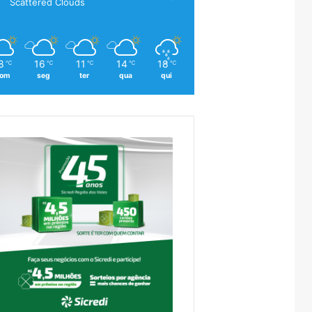
Scattered Clouds
8
16
11
14
18
℃
℃
℃
℃
℃
om
seg
ter
qua
qui