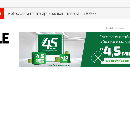
s
Motociclista morre após colisão traseira na BR-386, em Triunfo
Publicidade