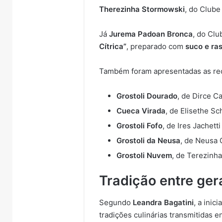
Therezinha Stormowski
, do Clube
Já
Jurema Padoan Bronca
, do Cl
Cítrica”
, preparado com
suco e ra
Também foram apresentadas as rec
Grostoli Dourado
, de Dirce C
Cueca Virada
, de Elisethe S
Grostoli Fofo
, de Ires Jachetti
Grostoli da Neusa
, de Neusa
Grostoli Nuvem
, de Terezinh
Tradição entre ge
Segundo
Leandra Bagatini
, a inic
tradições culinárias transmitidas