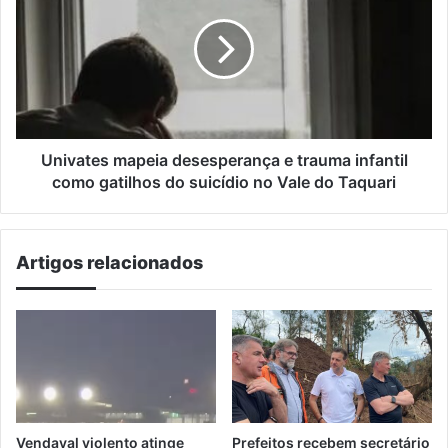
desesperança
e
trauma
infantil
como
gatilhos
do
suicídio
Univates mapeia desesperança e trauma infantil
no
como gatilhos do suicídio no Vale do Taquari
Vale
do
Taquari
Artigos relacionados
Vendaval violento atinge
Prefeitos recebem secretário