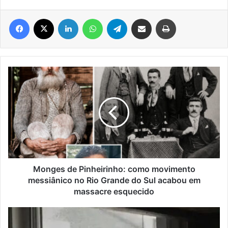
Facebook
X
Linkedin
WhatsApp
Telegram
Compartilhar via e-mail
Imprimir
Monges
de
Pinheirinho:
como
movimento
messiânico
no
Rio
Grande
do
Monges de Pinheirinho: como movimento
Sul
messiânico no Rio Grande do Sul acabou em
acabou
massacre esquecido
em
massacre
Univates
esquecido
mapeia