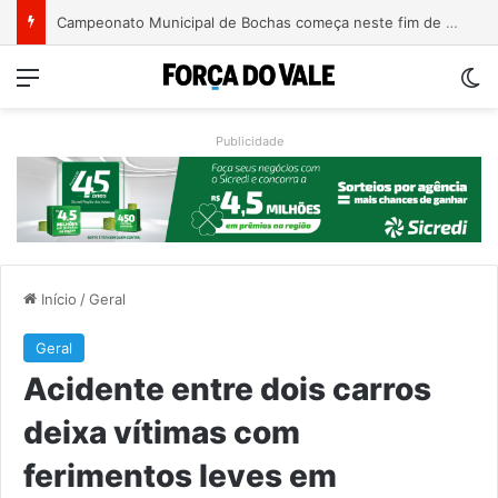
Turismo de Relvado ganha destaque na Turisvales 2026 com apresentação do Caminho da Fé e Devoção
Menu
Sw
Publicidade
Início
/
Geral
Geral
Acidente entre dois carros
deixa vítimas com
ferimentos leves em