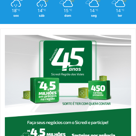
18
14
15
14
14
℃
℃
℃
℃
℃
sex
sáb
dom
seg
ter