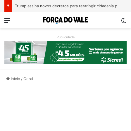
A Balsa Vicentina do Rio Guaporé
Menu
Sw
Publicidade
Início
/
Geral