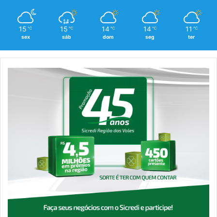
15
15
14
14
11
℃
℃
℃
℃
℃
sex
sáb
dom
seg
ter