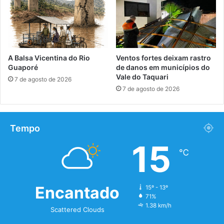
A Balsa Vicentina do Rio
Ventos fortes deixam rastro
Guaporé
de danos em municípios do
Vale do Taquari
7 de agosto de 2026
7 de agosto de 2026
Tempo
15
℃
Encantado
15º - 13º
71%
1.38 km/h
Scattered Clouds