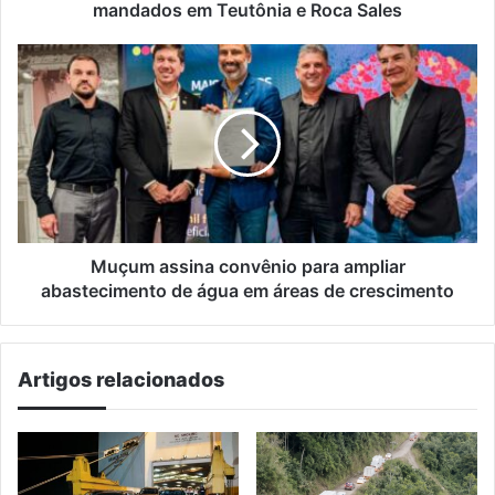
Roca
mandados em Teutônia e Roca Sales
Sales
Muçum
assina
convênio
para
ampliar
abastecimento
de
água
em
áreas
Muçum assina convênio para ampliar
de
abastecimento de água em áreas de crescimento
crescimento
Artigos relacionados