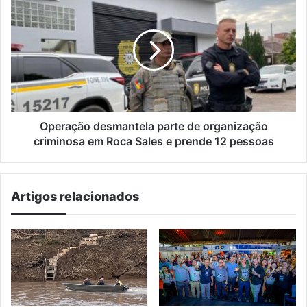
desmantela
parte
de
organização
criminosa
em
Roca
Sales
e
Operação desmantela parte de organização
prende
criminosa em Roca Sales e prende 12 pessoas
12
pessoas
Artigos relacionados