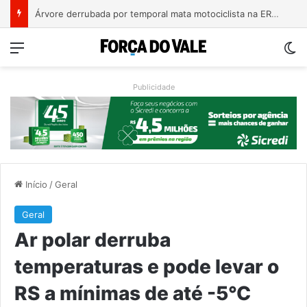
Bebê de um mês se engasga e é socorrido por bombeiros em Teutônia
Menu
Sw
Publicidade
Início
/
Geral
Geral
Ar polar derruba
temperaturas e pode levar o
RS a mínimas de até -5°C