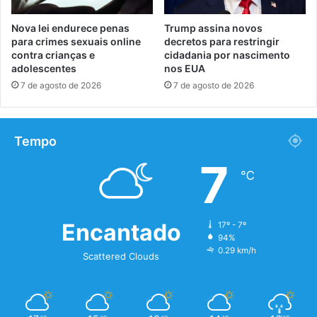
Nova lei endurece penas
Trump assina novos
para crimes sexuais online
decretos para restringir
contra crianças e
cidadania por nascimento
adolescentes
nos EUA
7 de agosto de 2026
7 de agosto de 2026
Tempo
7
℃
Encantado
17º - 7º
94%
0.29 km/h
Scattered Clouds