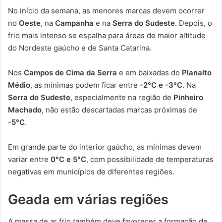
No início da semana, as menores marcas devem ocorrer
no
Oeste
, na
Campanha
e na
Serra do Sudeste
. Depois, o
frio mais intenso se espalha para áreas de maior altitude
do Nordeste gaúcho e de Santa Catarina.
Nos
Campos de Cima da Serra
e em baixadas do
Planalto
Médio
, as mínimas podem ficar entre
-2°C e -3°C
. Na
Serra do Sudeste
, especialmente na região de
Pinheiro
Machado
, não estão descartadas marcas próximas de
-5°C
.
Em grande parte do interior gaúcho, as mínimas devem
variar entre
0°C e 5°C
, com possibilidade de temperaturas
negativas em municípios de diferentes regiões.
Geada em várias regiões
A massa de ar frio também deve favorecer a formação de