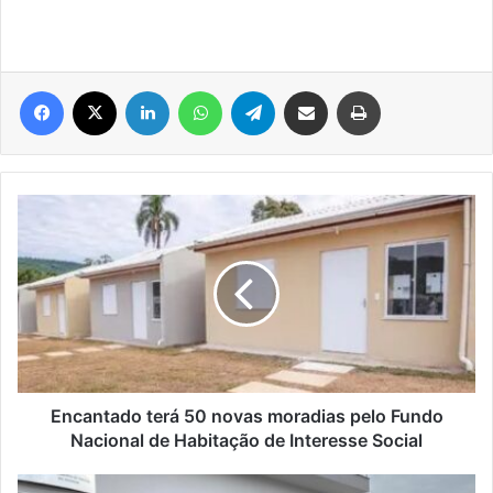
Facebook
X
Linkedin
WhatsApp
Telegram
Compartilhar via e-mail
Imprimir
Encantado
terá
50
novas
moradias
pelo
Fundo
Nacional
de
Habitação
Encantado terá 50 novas moradias pelo Fundo
de
Nacional de Habitação de Interesse Social
Interesse
Social
Operação