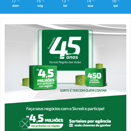
17
15
13
14
16
℃
℃
℃
℃
℃
dom
seg
ter
qua
qui