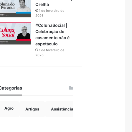
Orelha
1 de fevereiro de
2026
#ColunaSocial |
Celebração de
casamento não é
espetáculo
1 de fevereiro de
2026
Categorias
Agro
Artigos
Assistência Social
Boulevard
B