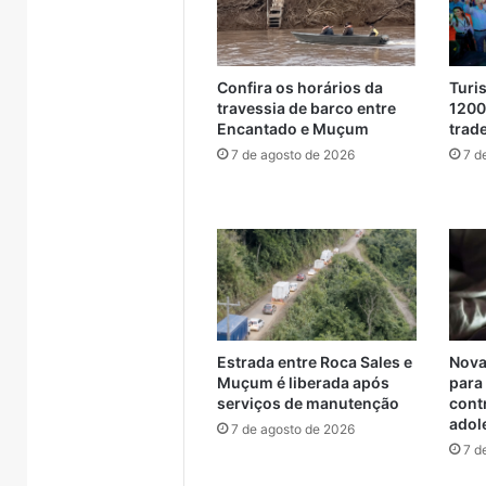
Brasil
Confira os horários da
Turi
travessia de barco entre
1200
Encantado e Muçum
trade
7 de agosto de 2026
7 d
Nova
Estrada entre Roca Sales e
para
Muçum é liberada após
cont
serviços de manutenção
adol
7 de agosto de 2026
7 d