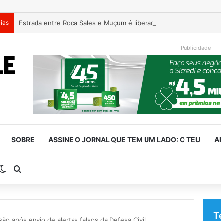
cias
Estrada entre Roca Sales e Muçum é liberada após serviços de 
Publicidade
SOBRE
ASSINE O JORNAL QUE TEM UM LADO: O TEU
A
rra Lateral
Switch skin
Procurar por
T
ão após envio de alertas falsos da Defesa Civil