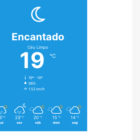
Encantado
Céu Limpo
19
℃
19º - 19º
98%
1.52 km/h
6
23
20
15
14
℃
℃
℃
℃
℃
qui
sex
sáb
dom
seg