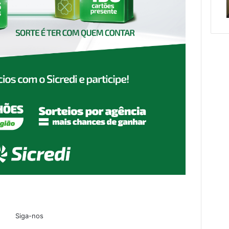
de cuidar
sábado
sábado
Siga-nos