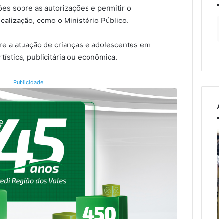
es sobre as autorizações e permitir o
alização, como o Ministério Público.
obre a atuação de crianças e adolescentes em
rtística, publicitária ou econômica.
Publicidade
A
Lançamento
arte
do
de
13º
projetar
Encontro
o
Farroupilha
5 de agosto d
dom
de
 federal
Lançament
de
Encantado
ativas e
Encontro 
5 de agosto de 2026
cuidar
ocorre
Muçum e
A arte de projetar o dom
Encantado
neste