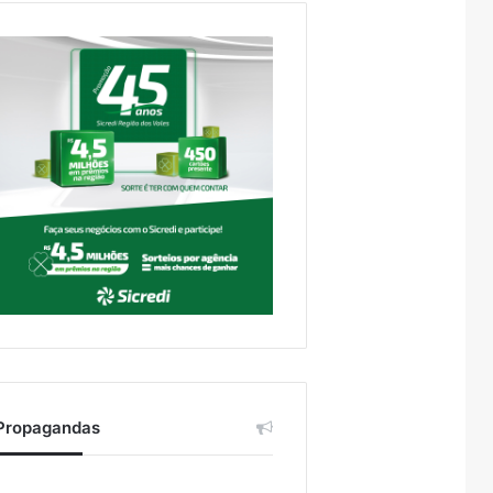
Propagandas