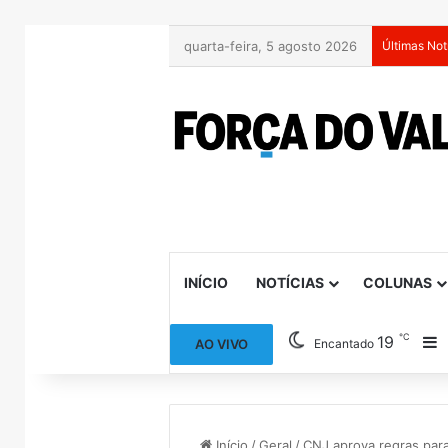
quarta-feira, 5 agosto 2026
Últimas Not
INÍCIO
NOTÍCIAS
COLUNAS
℃
19
B
AO VIVO
Encantado
Início
/
Geral
/
CNJ aprova regras par