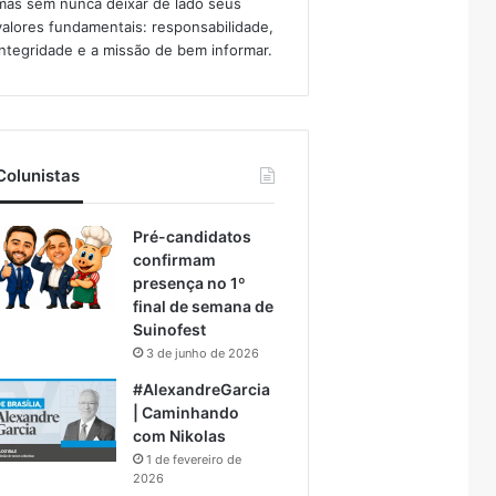
mas sem nunca deixar de lado seus
valores fundamentais: responsabilidade,
integridade e a missão de bem informar.​
Colunistas
Pré-candidatos
confirmam
presença no 1º
final de semana de
Suinofest
3 de junho de 2026
#AlexandreGarcia
| Caminhando
com Nikolas
1 de fevereiro de
2026