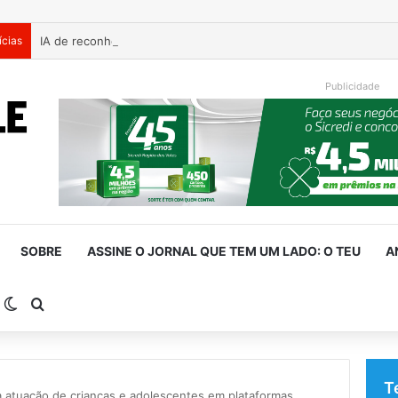
ícias
Publicidade
SOBRE
ASSINE O JORNAL QUE TEM UM LADO: O TEU
A
arra Lateral
Switch skin
Procurar por
T
a atuação de crianças e adolescentes em plataformas