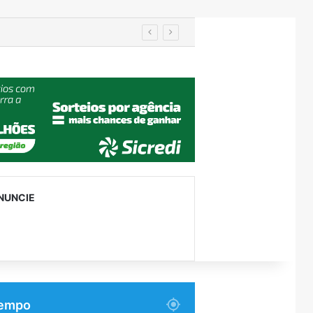
IA de reconhecimento facial localiza pessoa desaparecida há 15 anos; sistema atinge precisão de até 99%
NUNCIE
empo