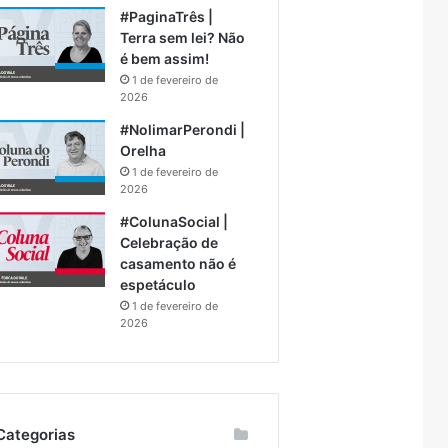
#PaginaTrês |
Terra sem lei? Não
é bem assim!
1 de fevereiro de
2026
#NolimarPerondi |
Orelha
1 de fevereiro de
2026
#ColunaSocial |
Celebração de
casamento não é
espetáculo
1 de fevereiro de
2026
Categorias