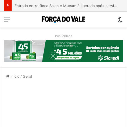
Estrada entre Roca Sales e Muçum é liberada após serviços de manutenção
Menu
Sw
Publicidade
Início
/
Geral