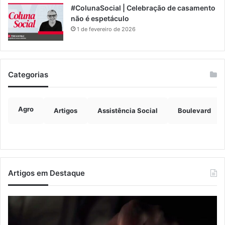
#ColunaSocial | Celebração de casamento
não é espetáculo
1 de fevereiro de 2026
Categorias
Agro
Artigos
Assistência Social
Boulevard
Artigos em Destaque
Nova
Co
lei
os
endurece
ho