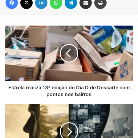
Estrela
realiza
13ª
edição
do
Dia
D
de
Descarte
com
Estrela realiza 13ª edição do Dia D de Descarte com
pontos
pontos nos bairros
nos
bairros
Quando
a
cognição
recorta
a