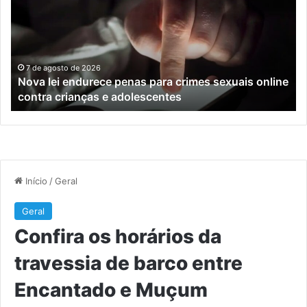
penas
da
para
tr
crimes
de
sexuais
ba
online
en
7 de agosto de 2026
Nova lei endurece penas para crimes sexuais online
contra
En
contra crianças e adolescentes
crianças
e
e
M
adolescentes