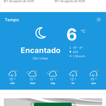
7 de agosto de 2026
7 de agosto de 2026
Tempo
6
℃
Encantado
15º - 6º
95%
1.39 km/h
Céu Limpo
15
15
15
12
15
℃
℃
℃
℃
℃
sáb
dom
seg
ter
qua