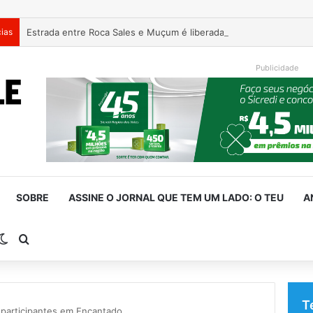
cias
Estrada entre Roca Sales e Muçum é liberada após serviços de 
Publicidade
SOBRE
ASSINE O JORNAL QUE TEM UM LADO: O TEU
A
rra Lateral
Switch skin
Procurar por
T
 participantes em Encantado