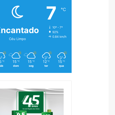
7
℃
Encantado
10º - 7º
92%
0.84 km/h
Céu Limpo
5
15
15
12
15
℃
℃
℃
℃
℃
áb
dom
seg
ter
qua