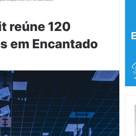
t reúne 120
es em Encantado
1
s