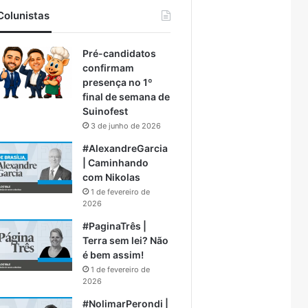
Colunistas
Pré-candidatos
confirmam
presença no 1º
final de semana de
Suinofest
3 de junho de 2026
#AlexandreGarcia
| Caminhando
com Nikolas
1 de fevereiro de
2026
#PaginaTrês |
Terra sem lei? Não
é bem assim!
1 de fevereiro de
2026
#NolimarPerondi |