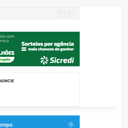
manutenção
NUNCIE
empo