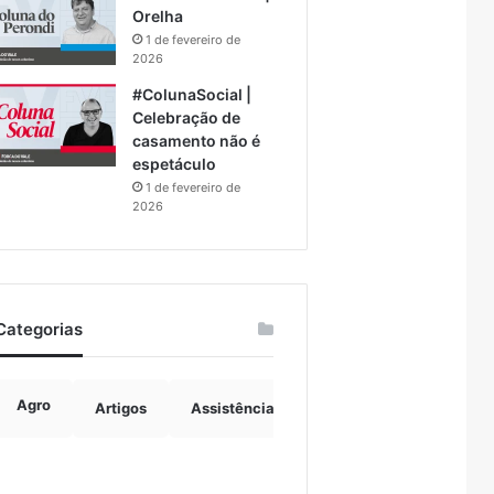
Orelha
1 de fevereiro de
2026
#ColunaSocial |
Celebração de
casamento não é
espetáculo
1 de fevereiro de
2026
Categorias
Agro
Artigos
Assistência Social
Boulevard
B