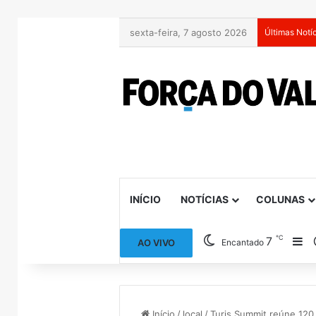
sexta-feira, 7 agosto 2026
Últimas Notí
INÍCIO
NOTÍCIAS
COLUNAS
℃
7
Ba
AO VIVO
Encantado
Início
/
local
/
Turis Summit reúne 120