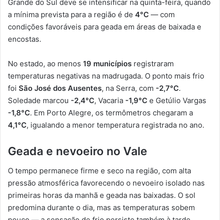
Grande do Sul deve se intensificar na quinta-feira, quando
a mínima prevista para a região é de
4°C
— com
condições favoráveis para geada em áreas de baixada e
encostas.
No estado, ao menos
19 municípios
registraram
temperaturas negativas na madrugada. O ponto mais frio
foi
São José dos Ausentes
, na Serra, com
-2,7°C
.
Soledade marcou
-2,4°C
, Vacaria
-1,9°C
e Getúlio Vargas
-1,8°C
. Em Porto Alegre, os termômetros chegaram a
4,1°C
, igualando a menor temperatura registrada no ano.
Geada e nevoeiro no Vale
O tempo permanece firme e seco na região, com alta
pressão atmosférica favorecendo o nevoeiro isolado nas
primeiras horas da manhã e geada nas baixadas. O sol
predomina durante o dia, mas as temperaturas sobem
pouco — a sensação de frio persiste também à tarde.