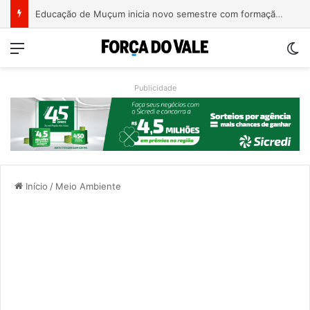
Educação de Muçum inicia novo semestre com formação e alinhamento das equipes
Menu
Sw
Publicidade
Início
/
Meio Ambiente