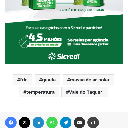
frio
geada
massa de ar polar
temperatura
Vale do Taquari
Facebook
X
Linkedin
WhatsApp
Telegram
Compartilhar via e-mail
Imprimir