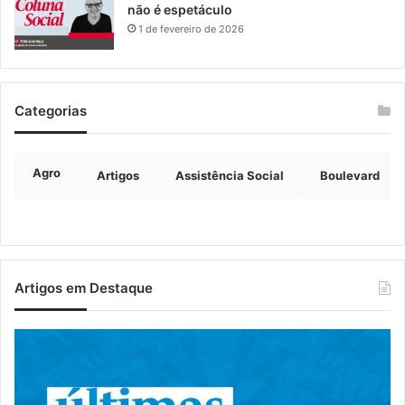
não é espetáculo
1 de fevereiro de 2026
Categorias
Agro
Artigos
Assistência Social
Boulevard
Artigos em Destaque
EGR
Cu
recebe
pr
projeto
en
de
cu