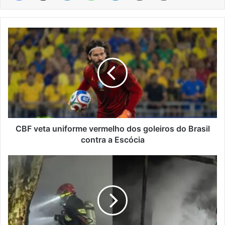
CBF
veta
uniforme
vermelho
dos
goleiros
do
Brasil
contra
a
CBF veta uniforme vermelho dos goleiros do Brasil
Escócia
contra a Escócia
Incêndio
destrói
sistema
de
aquecimento
de
aviário