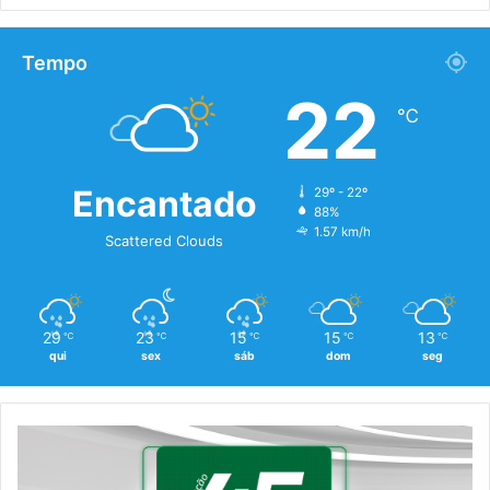
Tempo
22
℃
Encantado
29º - 22º
88%
1.57 km/h
Scattered Clouds
29
23
15
15
13
℃
℃
℃
℃
℃
qui
sex
sáb
dom
seg