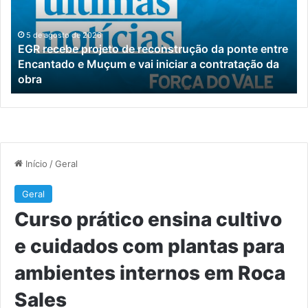
reconstrução
e
da
cu
ponte
c
5 de agosto de 2026
EGR recebe projeto de reconstrução da ponte entre
entre
pl
Encantado e Muçum e vai iniciar a contratação da
Encantado
pa
obra
e
am
Muçum
in
e
e
vai
Ro
iniciar
Sa
a
contratação
da
obra