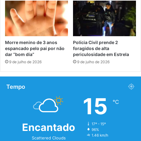
Morre menino de 3 anos
Polícia Civil prende 2
espancado pelo pai por não
foragidos de alta
dar “bom dia”
periculosidade em Estrela
9 de julho de 2026
9 de julho de 2026
Tempo
15
℃
Encantado
17º - 15º
96%
1.46 km/h
Scattered Clouds