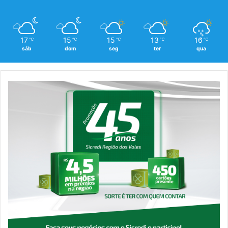
17
15
15
13
16
℃
℃
℃
℃
℃
sáb
dom
seg
ter
qua