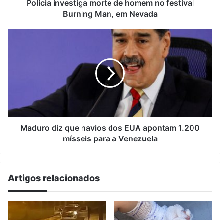
em
Polícia investiga morte de homem no festival
Nevada
Burning Man, em Nevada
Maduro
diz
que
navios
dos
EUA
apontam
1.200
mísseis
para
Maduro diz que navios dos EUA apontam 1.200
a
mísseis para a Venezuela
Venezuela
Artigos relacionados