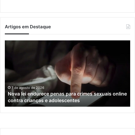
Artigos em Destaque
Nova
Co
lei
os
endurece
ho
penas
da
para
tr
crimes
de
sexuais
ba
online
en
7 de agosto de 2026
Nova lei endurece penas para crimes sexuais online
contra
En
contra crianças e adolescentes
crianças
e
e
M
adolescentes