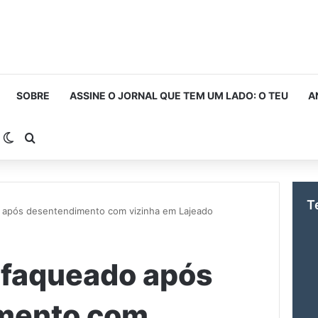
SOBRE
ASSINE O JORNAL QUE TEM UM LADO: O TEU
A
arra Lateral
Switch skin
Procurar por
T
após desentendimento com vizinha em Lajeado
faqueado após
mento com