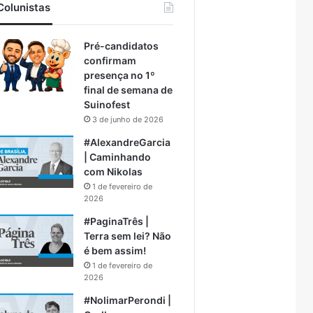
Colunistas
Pré-candidatos
confirmam
presença no 1º
final de semana de
Suinofest
3 de junho de 2026
#AlexandreGarcia
| Caminhando
com Nikolas
1 de fevereiro de
2026
#PaginaTrês |
Terra sem lei? Não
é bem assim!
1 de fevereiro de
2026
#NolimarPerondi |