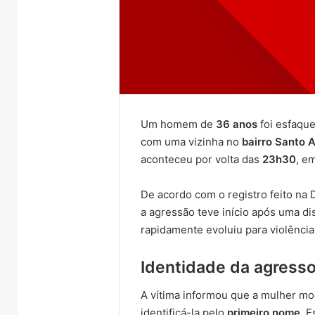
Um homem de
36 anos
foi esfaque
com uma vizinha no
bairro Santo 
aconteceu por volta das
23h30
, e
De acordo com o registro feito na 
a agressão teve início após uma di
rapidamente evoluiu para violência 
Identidade da agressor
A vítima informou que a mulher m
identificá-la pelo
primeiro nome
. 