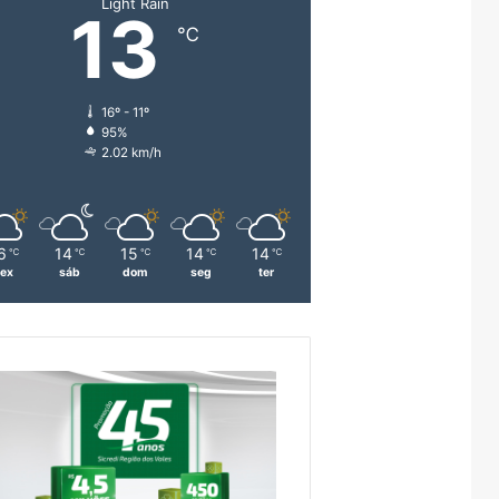
Light Rain
13
℃
16º - 11º
95%
2.02 km/h
6
14
15
14
14
℃
℃
℃
℃
℃
sex
sáb
dom
seg
ter