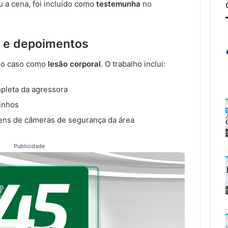
u a cena, foi incluído como
testemunha
no
s e depoimentos
ga o caso como
lesão corporal
. O trabalho inclui:
mpleta da agressora
inhos
gens de câmeras de segurança da área
Publicidade