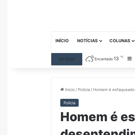
INÍCIO
NOTÍCIAS
COLUNAS
℃
13
B
AO VIVO
Encantado
Início
/
Polícia
/
Homem é esfaqueado 
Polícia
Homem é es
desentendi