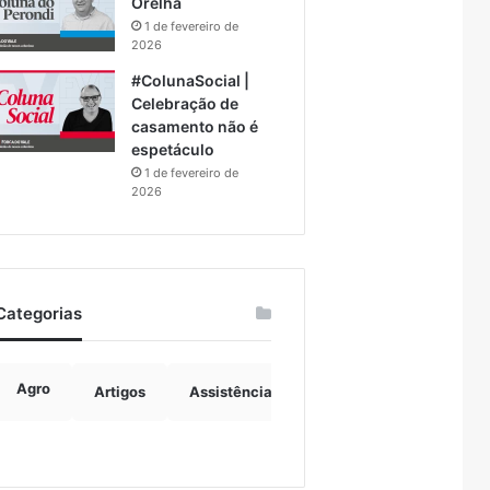
Orelha
1 de fevereiro de
2026
#ColunaSocial |
Celebração de
casamento não é
espetáculo
1 de fevereiro de
2026
Categorias
Agro
Artigos
Assistência Social
Boulevard
B