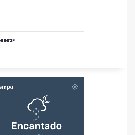
NUNCIE
empo
Encantado