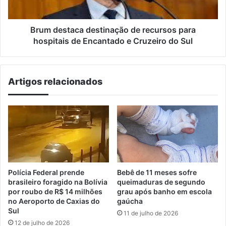
de
Encantado
e
Brum destaca destinação de recursos para
Cruzeiro
hospitais de Encantado e Cruzeiro do Sul
do
Sul
Artigos relacionados
Polícia Federal prende
Bebê de 11 meses sofre
brasileiro foragido na Bolívia
queimaduras de segundo
por roubo de R$ 14 milhões
grau após banho em escola
no Aeroporto de Caxias do
gaúcha
Sul
11 de julho de 2026
12 de julho de 2026