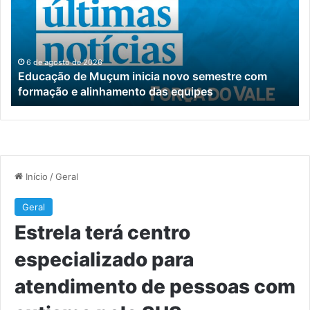
inicia
es
novo
pa
semestre
at
com
de
formação
pe
6 de agosto de 2026
Educação de Muçum inicia novo semestre com
e
c
formação e alinhamento das equipes
alinhamento
au
das
pe
equipes
S