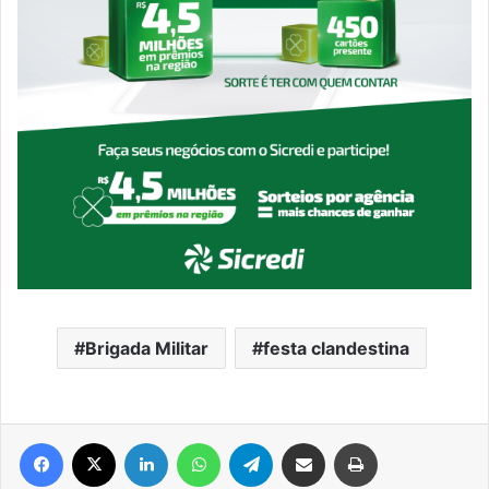
Brigada Militar
festa clandestina
Facebook
X
Linkedin
WhatsApp
Telegram
Compartilhar via e-mail
Imprimir