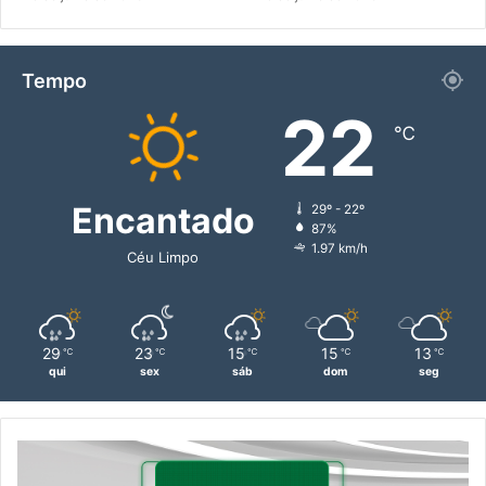
Tempo
22
℃
Encantado
29º - 22º
87%
1.97 km/h
Céu Limpo
29
23
15
15
13
℃
℃
℃
℃
℃
qui
sex
sáb
dom
seg