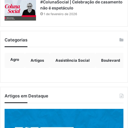
#ColunaSocial | Celebração de casamento
não é espetáculo
1 de fevereiro de 2026
Categorias
Agro
Artigos
Assistência Social
Boulevard
Artigos em Destaque
Educação
Es
de
te
Muçum
ce