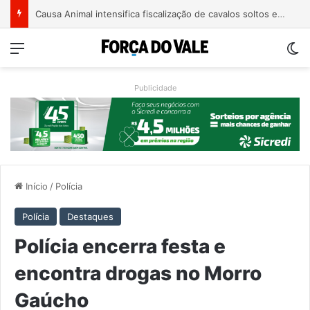
Causa Animal intensifica fiscalização de cavalos soltos e alerta tutores em Encantado
Menu
Sw
Publicidade
Início
/
Polícia
Polícia
Destaques
Polícia encerra festa e
encontra drogas no Morro
Gaúcho