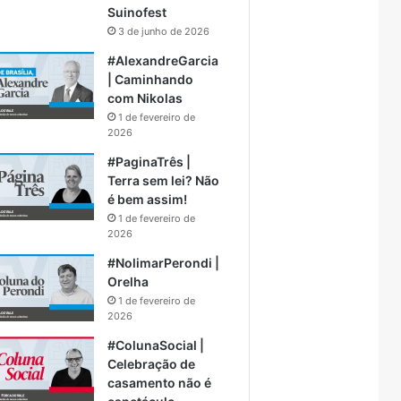
Suinofest
3 de junho de 2026
#AlexandreGarcia
| Caminhando
com Nikolas
1 de fevereiro de
2026
#PaginaTrês |
Terra sem lei? Não
é bem assim!
1 de fevereiro de
2026
#NolimarPerondi |
Orelha
1 de fevereiro de
2026
#ColunaSocial |
Celebração de
casamento não é