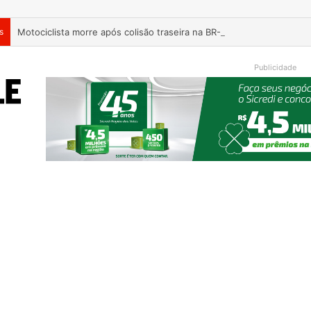
s
Motociclista morre após colisão traseira na BR-386, em Triunfo
Publicidade