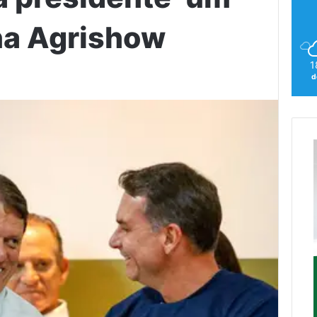
 na Agrishow
1
d