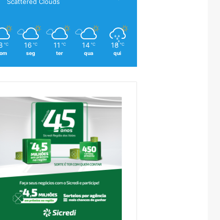
Scattered Clouds
8
16
11
14
18
℃
℃
℃
℃
℃
om
seg
ter
qua
qui