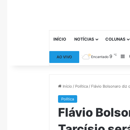
INÍCIO
NOTÍCIAS
COLUNAS
℃
9
Ba
AO VIVO
Encantado
Início
/
Política
/
Flávio Bolsonaro diz 
Política
Flávio Bolso
Tarcísio ser