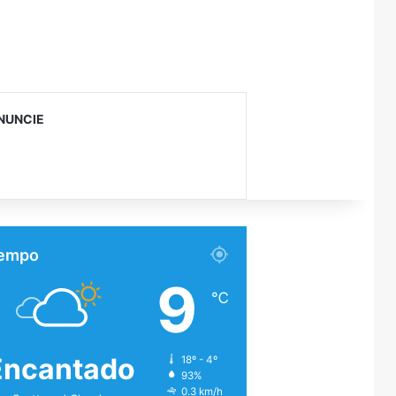
NUNCIE
empo
9
℃
Encantado
18º - 4º
93%
0.3 km/h