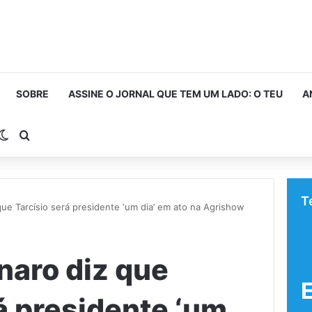
SOBRE
ASSINE O JORNAL QUE TEM UM LADO: O TEU
A
rra Lateral
Switch skin
Procurar por
T
que Tarcísio será presidente ‘um dia’ em ato na Agrishow
naro diz que
á presidente ‘um