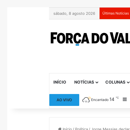
sábado, 8 agosto 2026
Últimas Notícias
INÍCIO
NOTÍCIAS
COLUNAS
℃
14
B
AO VIVO
Encantado
Início
/
Política
/
Jorge Messias declar