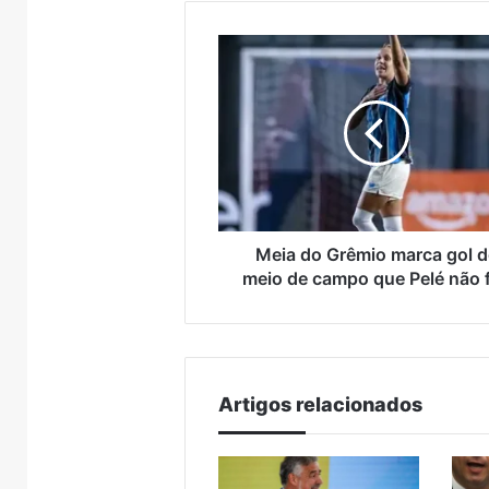
 Muçum
trade turístico
Brasil
supera
metade
Meia
das
do
compras
Grêmio
externas
marca
do
gol
Brasil
do
meio
de
campo
que
Meia do Grêmio marca gol 
Pelé
meio de campo que Pelé não 
não
fez
Artigos relacionados