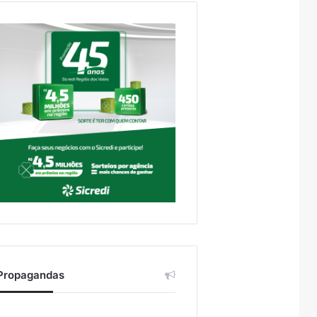
Propagandas