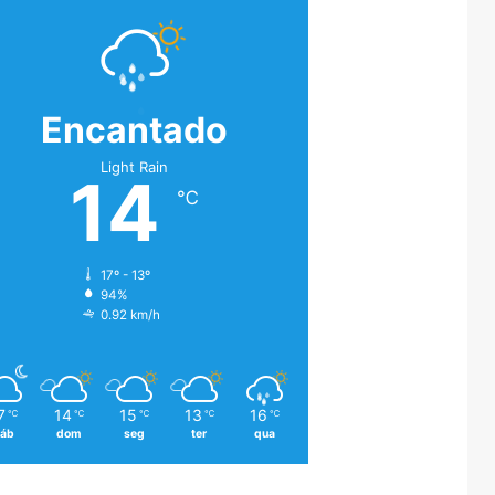
Encantado
Light Rain
14
℃
17º - 13º
94%
0.92 km/h
7
14
15
13
16
℃
℃
℃
℃
℃
áb
dom
seg
ter
qua