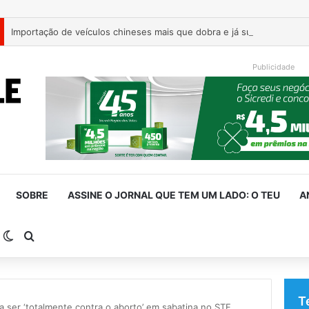
Publicidade
SOBRE
ASSINE O JORNAL QUE TEM UM LADO: O TEU
A
arra Lateral
Switch skin
Procurar por
T
a ser ‘totalmente contra o aborto’ em sabatina no STF