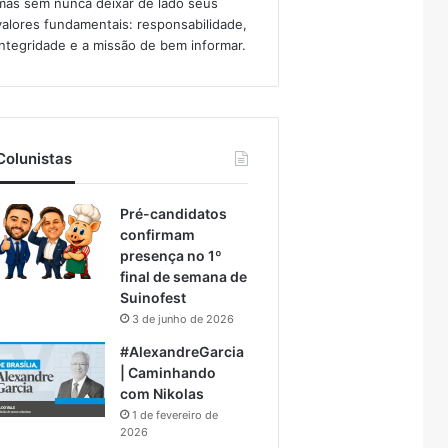
mas sem nunca deixar de lado seus
valores fundamentais: responsabilidade,
integridade e a missão de bem informar.​
Colunistas
Pré-candidatos
confirmam
presença no 1º
final de semana de
Suinofest
3 de junho de 2026
#AlexandreGarcia
| Caminhando
com Nikolas
1 de fevereiro de
2026