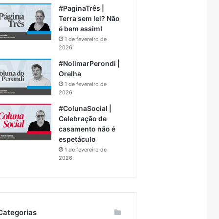
#PaginaTrês |
Terra sem lei? Não
é bem assim!
1 de fevereiro de
2026
#NolimarPerondi |
Orelha
1 de fevereiro de
2026
#ColunaSocial |
Celebração de
casamento não é
espetáculo
1 de fevereiro de
2026
Categorias