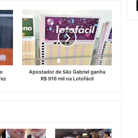
serviços de manutenção
serviços
c
de
Apostador
manutenção
de
São
Gabriel
ganha
R$
916
mil
na
Lotofácil
do
Apostador de São Gabriel ganha
fez
R$ 916 mil na Lotofácil