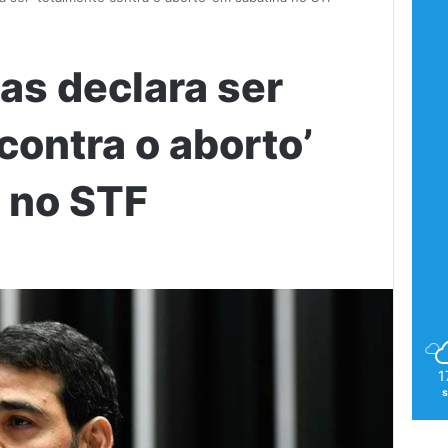
as declara ser
contra o aborto’
 no STF
1
s