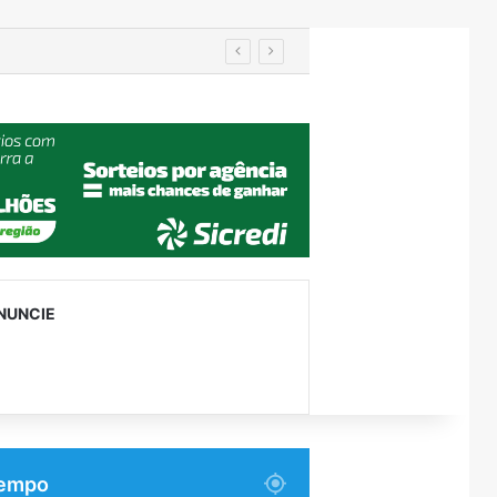
Importação de veículos chineses mais que dobra e já supera metade das compras externas do Brasil
NUNCIE
empo