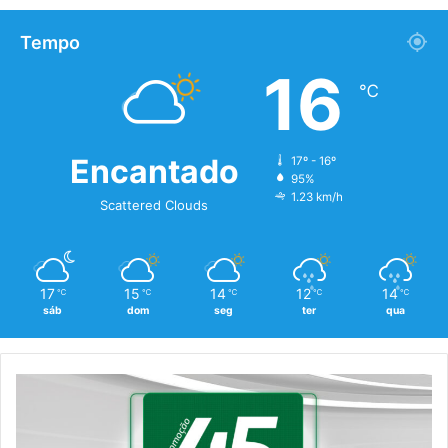
Tempo
16
℃
Encantado
17º - 16º
95%
1.23 km/h
Scattered Clouds
17
15
14
12
14
℃
℃
℃
℃
℃
sáb
dom
seg
ter
qua