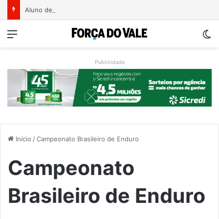
Aluno de 15 anos ataca professoras com facão em escola no Rio Grande do Sul
Menu
Sw
Publicidade
Início
/
Campeonato Brasileiro de Enduro
Campeonato
Brasileiro de Enduro