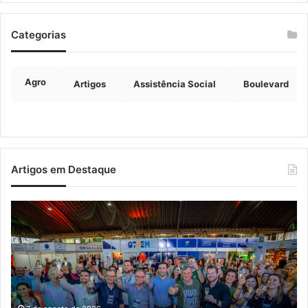
Categorias
Agro
Artigos
Assistência Social
Boulevard
Artigos em Destaque
Turisvales
Im
2026
de
recebe
ve
1200
ch
profissionais
ma
do
qu
trade
do