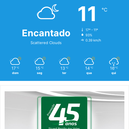
11
℃
Encantado
17º - 11º
93%
0.39 km/h
Scattered Clouds
17
15
13
14
16
℃
℃
℃
℃
℃
dom
seg
ter
qua
qui