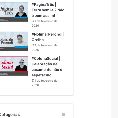
#PaginaTrês |
Terra sem lei? Não
é bem assim!
1 de fevereiro de
2026
#NolimarPerondi |
Orelha
1 de fevereiro de
2026
#ColunaSocial |
Celebração de
casamento não é
espetáculo
1 de fevereiro de
2026
Categorias