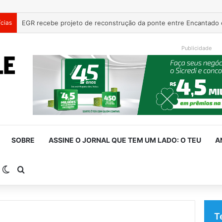
ícias
Publicidade
SOBRE
ASSINE O JORNAL QUE TEM UM LADO: O TEU
A
arra Lateral
Switch skin
Procurar por
T