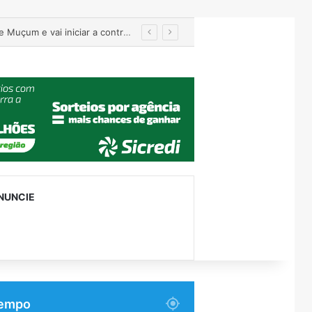
EGR recebe projeto de reconstrução da ponte entre Encantado e Muçum e vai iniciar a contratação da obra
NUNCIE
empo