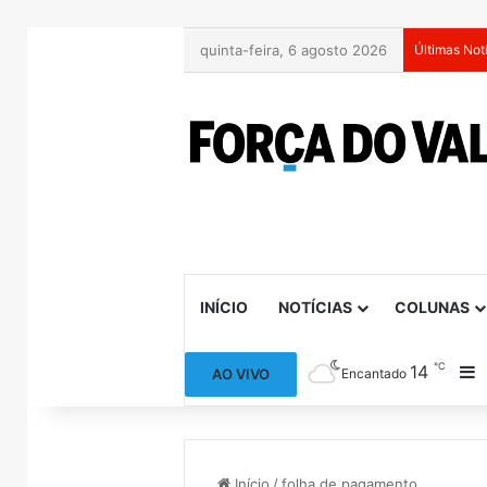
quinta-feira, 6 agosto 2026
Últimas Not
INÍCIO
NOTÍCIAS
COLUNAS
℃
14
B
AO VIVO
Encantado
Início
/
folha de pagamento