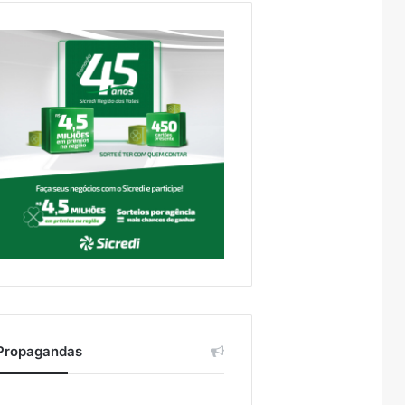
Propagandas