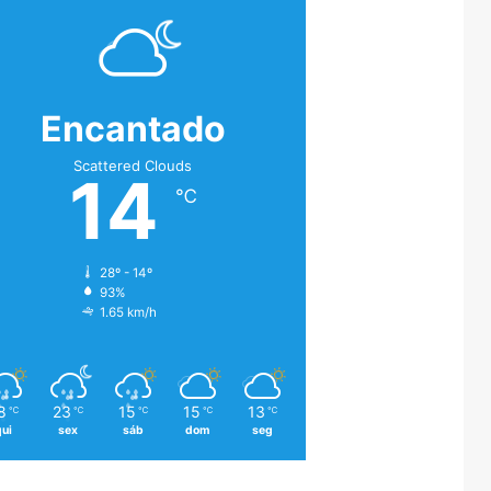
Encantado
Scattered Clouds
14
℃
28º - 14º
93%
1.65 km/h
8
23
15
15
13
℃
℃
℃
℃
℃
qui
sex
sáb
dom
seg