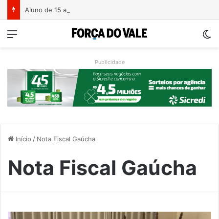
Aluno de 15 anos ataca professoras com facão em escola no Rio Grande do Sul
Menu
Sw
Publicidade
Início
/
Nota Fiscal Gaúcha
Nota Fiscal Gaúcha