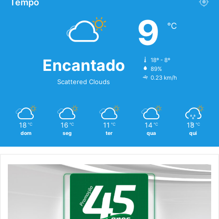
Tempo
9
℃
Encantado
18º - 8º
89%
0.23 km/h
Scattered Clouds
18
16
11
14
18
℃
℃
℃
℃
℃
dom
seg
ter
qua
qui