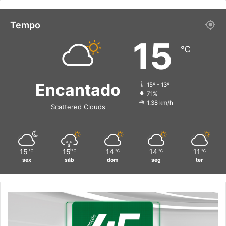
Tempo
15
℃
Encantado
15º - 13º
71%
1.38 km/h
Scattered Clouds
15
15
14
14
11
℃
℃
℃
℃
℃
sex
sáb
dom
seg
ter