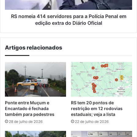
Penal
em
edição
RS nomeia 414 servidores para a Polícia Penal em
extra
edição extra do Diário Oficial
do
Diário
Oficial
Artigos relacionados
Ponte entre Muçum e
RS tem 20 pontos de
Encantado é fechada
restrição em 12 rodovias
também para pedestres
estaduais; veja a lista
28 de julho de 2026
22 de julho de 2026