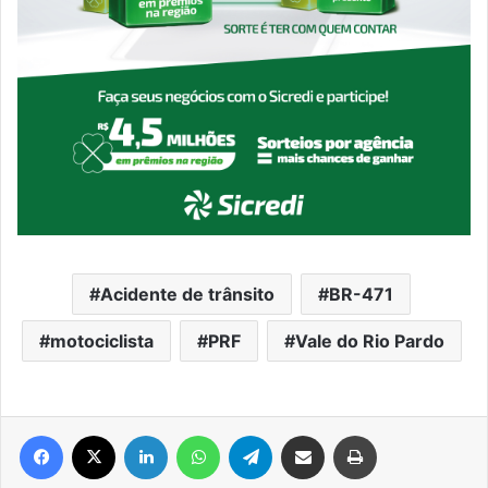
Acidente de trânsito
BR-471
motociclista
PRF
Vale do Rio Pardo
Facebook
X
Linkedin
WhatsApp
Telegram
Compartilhar via e-mail
Imprimir