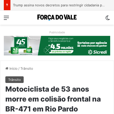
A Balsa Vicentina do Rio Guaporé
Menu
Sw
Publicidade
Início
/
Trânsito
Trânsito
Motociclista de 53 anos
morre em colisão frontal na
BR-471 em Rio Pardo