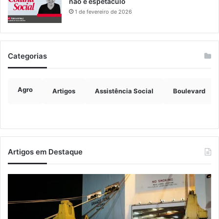
não é espetáculo
1 de fevereiro de 2026
Categorias
Agro
Artigos
Assistência Social
Boulevard
Artigos em Destaque
Estrada
No
entre
lei
Roca
en
Sales
pe