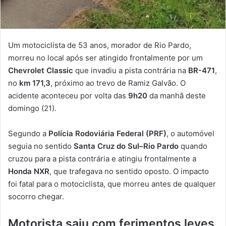
Um motociclista de 53 anos, morador de Rio Pardo,
morreu no local após ser atingido frontalmente por um
Chevrolet Classic
que invadiu a pista contrária na
BR-471
,
no
km 171,3
, próximo ao trevo de Ramiz Galvão. O
acidente aconteceu por volta das
9h20
da manhã deste
domingo (21).
Segundo a
Polícia Rodoviária Federal (PRF)
, o automóvel
seguia no sentido
Santa Cruz do Sul–Rio Pardo
quando
cruzou para a pista contrária e atingiu frontalmente a
Honda NXR
, que trafegava no sentido oposto. O impacto
foi fatal para o motociclista, que morreu antes de qualquer
socorro chegar.
Motorista saiu com ferimentos leves