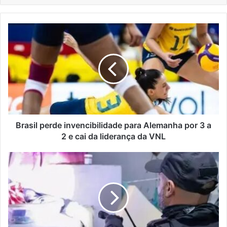
Brasil
perde
invencibilidade
para
Alemanha
por
3
a
2
e
Brasil perde invencibilidade para Alemanha por 3 a
cai
2 e cai da liderança da VNL
da
liderança
RS
da
nomeia
VNL
414
servidores
para
a
Polícia