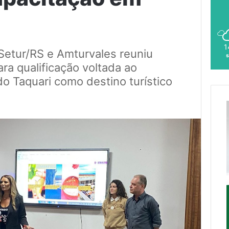
1
Setur/RS e Amturvales reuniu
s
ara qualificação voltada ao
do Taquari como destino turístico