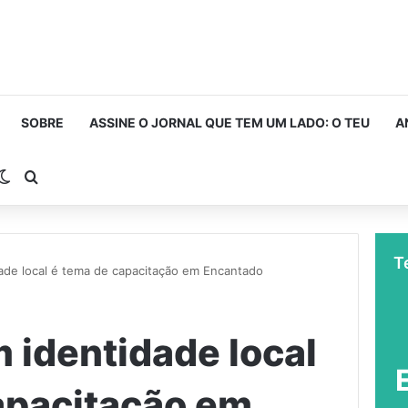
SOBRE
ASSINE O JORNAL QUE TEM UM LADO: O TEU
A
rra Lateral
Switch skin
Procurar por
T
ade local é tema de capacitação em Encantado
 identidade local
apacitação em