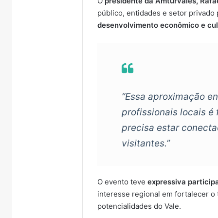
O
presidente da Amturvales, Rafa
público, entidades e setor privado
desenvolvimento econômico e cul
“Essa aproximação ent
profissionais locais é
precisa estar conecta
visitantes.”
O evento teve
expressiva particip
interesse regional em fortalecer o
potencialidades do Vale.
Turisvales
Importaçã