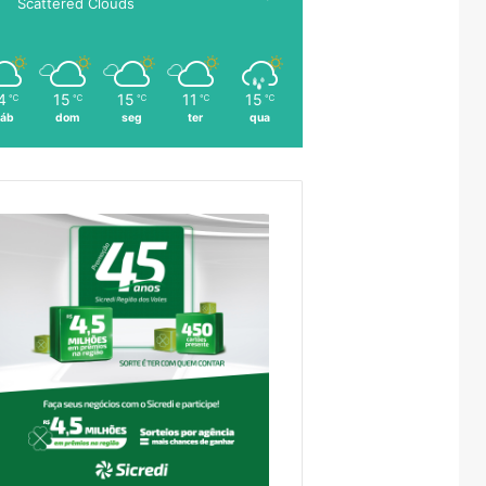
Scattered Clouds
4
15
15
11
15
℃
℃
℃
℃
℃
áb
dom
seg
ter
qua