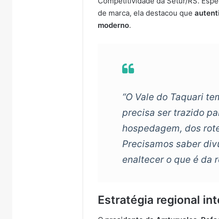
Competitividade da Setur/RS. Espec
de marca, ela destacou que
autent
moderno
.
“O Vale do Taquari te
precisa ser trazido p
hospedagem, dos rote
Precisamos saber div
enaltecer o que é da r
Estratégia regional in