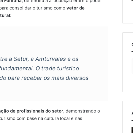
el Fontana
, defendeu a articulação entre o poder
 para consolidar o turismo como
vetor de
tural
:
re a Setur, a Amturvales e os
 fundamental. O trade turístico
do para receber os mais diversos
ação de profissionais do setor
, demonstrando o
 turismo com base na cultura local e nas
o
Estrada