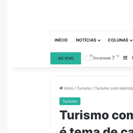
INÍCIO
NOTÍCIAS
COLUNAS
℃
7
Ba
AO VIVO
Encantado
Início
/
Turismo
/
Turismo com identid
Turismo
Turismo com
é tema de c