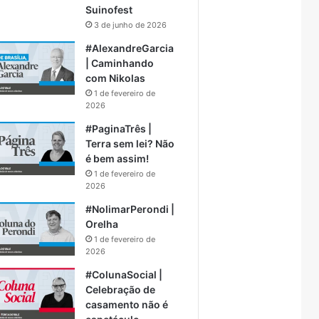
Suinofest
3 de junho de 2026
#AlexandreGarcia
| Caminhando
com Nikolas
1 de fevereiro de
2026
#PaginaTrês |
Terra sem lei? Não
é bem assim!
1 de fevereiro de
2026
#NolimarPerondi |
Orelha
1 de fevereiro de
2026
#ColunaSocial |
Celebração de
casamento não é