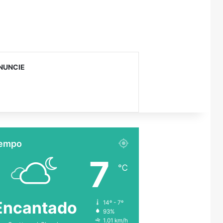
NUNCIE
empo
7
℃
Encantado
14º - 7º
93%
1.01 km/h