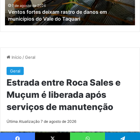
municípios
li
7 de agosto de 2026
Ventos fortes deixam rastro de danos em
do
ap
municípios do Vale do Taquari
Vale
se
do
de
Taquari
ma