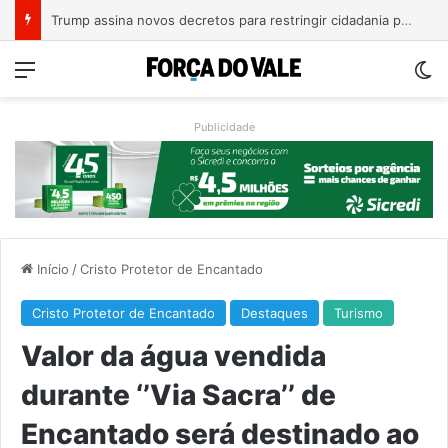
Trump assina novos decretos para restringir cidadania por nascimento nos EUA
Menu
Sw
Publicidade
Início
/
Cristo Protetor de Encantado
Cristo Protetor de Encantado
Destaques
Turismo
Valor da água vendida
durante ‘’Via Sacra’’ de
Encantado será destinado ao