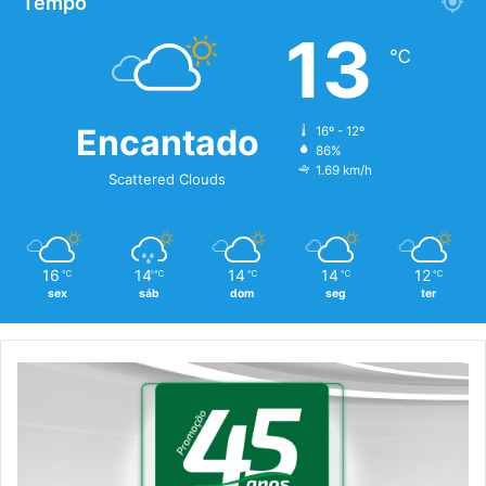
Tempo
13
℃
Encantado
16º - 12º
86%
1.69 km/h
Scattered Clouds
16
14
14
14
12
℃
℃
℃
℃
℃
sex
sáb
dom
seg
ter