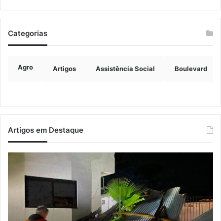
Categorias
Agro
Artigos
Assistência Social
Boulevard
Artigos em Destaque
Ventos
Es
fortes
en
deixam
Ro
rastro
Sa
de
e
danos
M
em
é