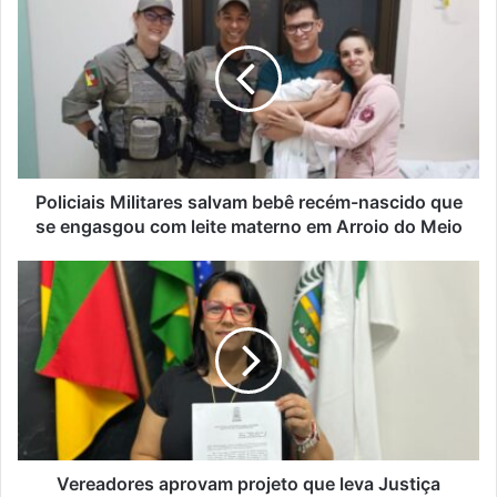
Militares
salvam
bebê
recém-
nascido
que
se
engasgou
com
Policiais Militares salvam bebê recém-nascido que
leite
se engasgou com leite materno em Arroio do Meio
materno
em
Vereadores
Arroio
aprovam
do
projeto
Meio
que
leva
Justiça
Restaurativa
às
escolas
municipais
Vereadores aprovam projeto que leva Justiça