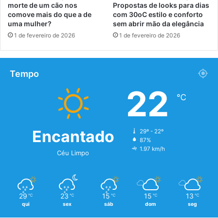
morte de um cão nos
Propostas de looks para dias
comove mais do que a de
com 30oC estilo e conforto
uma mulher?
sem abrir mão da elegância
1 de fevereiro de 2026
1 de fevereiro de 2026
Tempo
22
℃
Encantado
29º - 22º
87%
1.97 km/h
Céu Limpo
29
23
15
15
13
℃
℃
℃
℃
℃
qui
sex
sáb
dom
seg