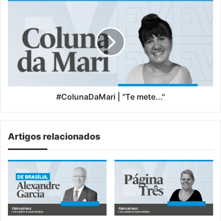
#ColunaDaMari
|
"Te
mete..."
#ColunaDaMari | "Te mete..."
Artigos relacionados