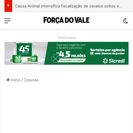
Causa Animal intensifica fiscalização de cavalos soltos e alerta tutores em Encantado
Menu
Sw
Publicidade
Início
/
Colunas