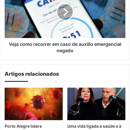
recorrer
Controlado
em
caso
de
auxílio
emergencial
negado
Veja como recorrer em caso de auxílio emergencial
negado
Artigos relacionados
Porto Alegre lidera
Uma vida ligada à saúde e à