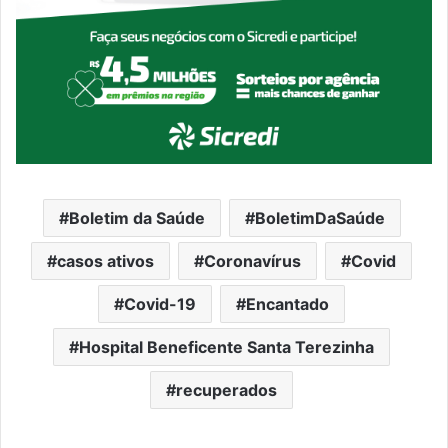
Boletim da Saúde
BoletimDaSaúde
casos ativos
Coronavírus
Covid
Covid-19
Encantado
Hospital Beneficente Santa Terezinha
recuperados