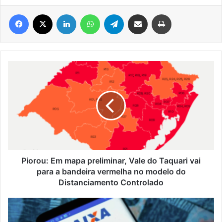
Facebook
X
Linkedin
WhatsApp
Telegram
Compartilhar via e-mail
Imprimir
Piorou:
Em
mapa
preliminar,
Vale
do
Taquari
vai
para
a
Piorou: Em mapa preliminar, Vale do Taquari vai
bandeira
para a bandeira vermelha no modelo do
vermelha
Distanciamento Controlado
no
modelo
Veja
do
como
Distanciamento