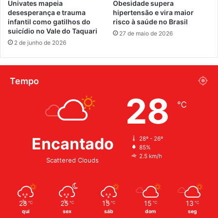
Univates mapeia
Obesidade supera
desesperança e trauma
hipertensão e vira maior
infantil como gatilhos do
risco à saúde no Brasil
suicídio no Vale do Taquari
27 de maio de 2026
2 de junho de 2026
Tempo
28
℃
Encantado
28º - 26º
85%
2.5 km/h
Scattered Clouds
28
25
15
15
13
℃
℃
℃
℃
℃
qui
sex
sáb
dom
seg