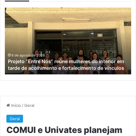
Projeto
C
“Entre
e
Nós”
Un
reúne
pl
mulheres
aç
do
vo
interior
à
em
po
6 de agosto de 2026
Projeto “Entre Nós” reúne mulheres do interior em
tarde
id
tarde de acolhimento e fortalecimento de vínculos
de
de
acolhimento
Ro
e
Sa
fortalecimento
de
vínculos