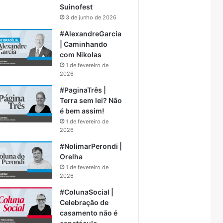
Suinofest
3 de junho de 2026
#AlexandreGarcia
| Caminhando
com Nikolas
1 de fevereiro de
2026
#PaginaTrês |
Terra sem lei? Não
é bem assim!
1 de fevereiro de
2026
#NolimarPerondi |
Orelha
1 de fevereiro de
2026
#ColunaSocial |
Celebração de
casamento não é