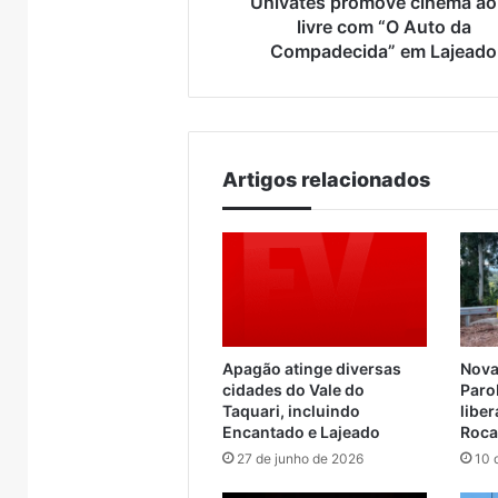
Univates promove cinema ao
2026
de
Compadecida”
livre com “O Auto da
recebe
veículos
em
Compadecida” em Lajeado
1200
chineses
7 de ag
Lajeado
profissionais
mais
Import
do
que
chines
6
7 de agosto de 2026
trade
dobra
rários da
Turisvales 2026 recebe
já sup
turístico
e
barco entre
1200 profissionais do
compr
já
Artigos relacionados
 Muçum
trade turístico
Brasil
supera
metade
das
compras
externas
do
Brasil
Apagão atinge diversas
Nova
cidades do Vale do
Paro
Taquari, incluindo
libe
Encantado e Lajeado
Roca
27 de junho de 2026
10 