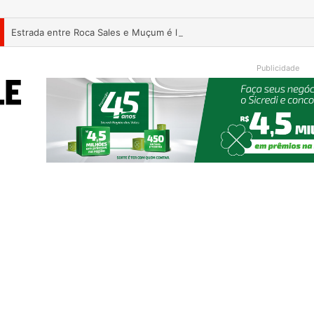
Estrada entre Roca Sales e Muçum é liberada após serviços de man
Publicidade