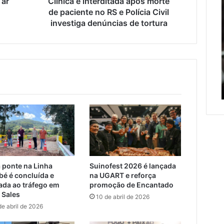
 ar
Clínica é interditada após morte
entre
l
Polícia
de paciente no RS e Polícia Civil
Roca
Civil
investiga denúncias de tortura
Sales
osto de 2026
investiga
e
ação de veículos
denúncias
Muçum
es mais que dobra e
de
7 de agosto de 2026
é
era metade das
Estrada entre Roca Sales e
tortura
liberada
o
as externas do
Muçum é liberada após
após
serviços de manutenção
serviços
c
de
manutenção
 ponte na Linha
Suinofest 2026 é lançada
bé é concluída e
na UGART e reforça
rada ao tráfego em
promoção de Encantado
 Sales
10 de abril de 2026
de abril de 2026