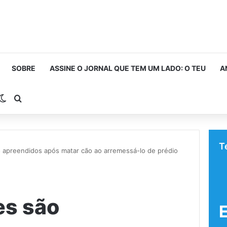
SOBRE
ASSINE O JORNAL QUE TEM UM LADO: O TEU
A
rra Lateral
Switch skin
Procurar por
T
 apreendidos após matar cão ao arremessá-lo de prédio
es são