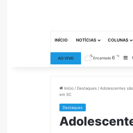
INÍCIO
NOTÍCIAS
COLUNAS
℃
6
Ba
AO VIVO
Encantado
Início
/
Destaques
/
Adolescentes são
em SC
Destaques
Adolescent