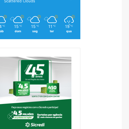
Scattered Clouds
4
15
15
11
15
℃
℃
℃
℃
℃
áb
dom
seg
ter
qua