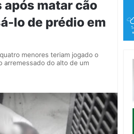
 após matar cão
á-lo de prédio em
1
s
quatro menores teriam jogado o
, o arremessado do alto de um