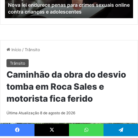
 lei endurece penas para crimes sexuais online
Confira o
Encantado
ra crianças e adolescentes
Encanta
s
e
Muçum
centes
Facebook
X
WhatsApp
Telegram