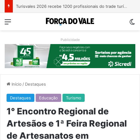
Importação de veículos chineses mais que dobra e já supera metade das compras externas do Brasil
Menu
Sw
Publicidade
Início
/
Destaques
Destaques
Educação
Turismo
1° Encontro Regional de
Artesãos e 1ª Feira Regional
de Artesanatos em