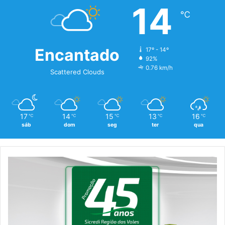
14
℃
Encantado
17º - 14º
92%
0.76 km/h
Scattered Clouds
17
14
15
13
16
℃
℃
℃
℃
℃
sáb
dom
seg
ter
qua