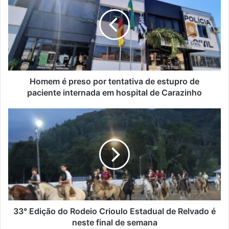
preso
por
tentativa
de
estupro
de
paciente
internada
Homem é preso por tentativa de estupro de
em
paciente internada em hospital de Carazinho
hospital
de
33°
Carazinho
Edição
do
Rodeio
Crioulo
Estadual
de
Relvado
é
neste
33° Edição do Rodeio Crioulo Estadual de Relvado é
final
neste final de semana