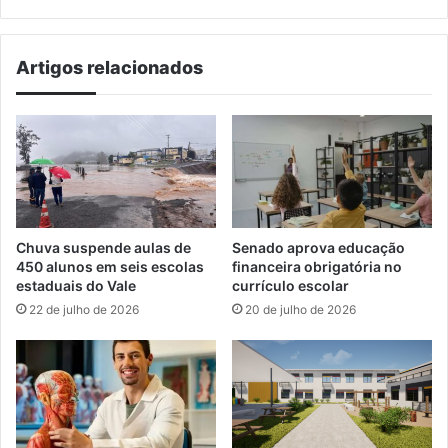
de
semana
Artigos relacionados
Chuva suspende aulas de
Senado aprova educação
450 alunos em seis escolas
financeira obrigatória no
estaduais do Vale
currículo escolar
22 de julho de 2026
20 de julho de 2026