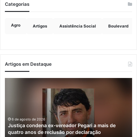
Categorias
Agro
Artigos
Assistência Social
Boulevard
Artigos em Destaque
Justiça
Ve
condena
fo
ex-
de
vereador
ra
Pegari
de
a
da
mais
e
6 de agosto de 2026
Justiça condena ex-vereador Pegari a mais de
de
mu
quatro anos de reclusão por declaração
quatro
do