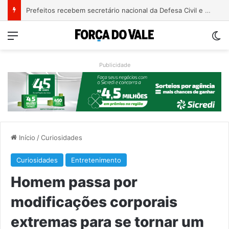
Justiça condena ex-vereador Pegari a mais de quatro anos de reclusão por declaração considerada racista
Menu
Sw
Publicidade
Início
/
Curiosidades
Curiosidades
Entretenimento
Homem passa por
modificações corporais
extremas para se tornar um