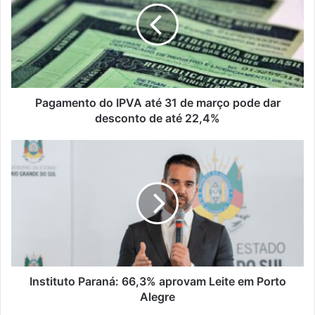
até
31
de
março
pode
dar
desconto
Pagamento do IPVA até 31 de março pode dar
de
desconto de até 22,4%
até
22,4%
Instituto
Paraná:
66,3%
aprovam
Leite
em
Porto
Alegre
Instituto Paraná: 66,3% aprovam Leite em Porto
Alegre