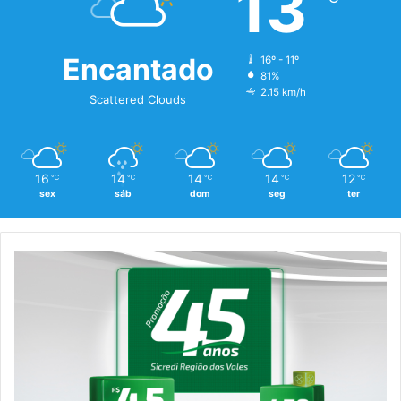
13
Encantado
16º - 11º
81%
2.15 km/h
Scattered Clouds
16
14
14
14
12
℃
℃
℃
℃
℃
sex
sáb
dom
seg
ter