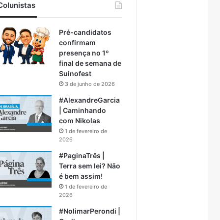
Colunistas
Pré-candidatos
confirmam
presença no 1º
final de semana de
Suinofest
3 de junho de 2026
#AlexandreGarcia
| Caminhando
com Nikolas
1 de fevereiro de
2026
#PaginaTrês |
Terra sem lei? Não
é bem assim!
1 de fevereiro de
2026
#NolimarPerondi |