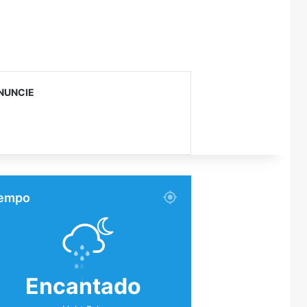
NUNCIE
empo
Encantado