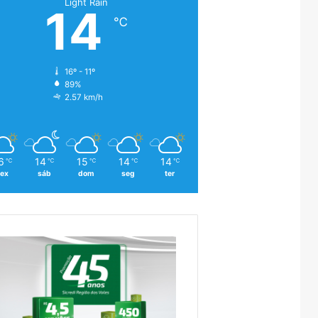
Light Rain
14
℃
16º - 11º
89%
2.57 km/h
6
14
15
14
14
℃
℃
℃
℃
℃
sex
sáb
dom
seg
ter