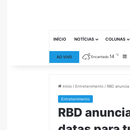
INÍCIO
NOTÍCIAS
COLUNAS
℃
14
B
AO VIVO
Encantado
Início
/
Entretenimento
/
RBD anuncia 
Entretenimento
RBD anuncia
datas para t