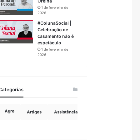
Orelha
1 de fevereiro de
2026
#ColunaSocial |
Celebração de
casamento não é
espetáculo
1 de fevereiro de
2026
Categorias
Agro
Artigos
Assistência Social
Boulevard
B