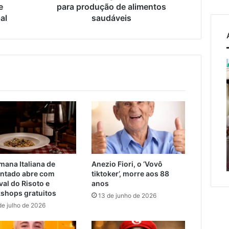
e
para produção de alimentos
al
saudáveis
Campeonato
Municipal
de
Bochas
osto de 2026
começa
a condena ex-
neste
or Pegari a mais de
6 de agosto de 2026
fim
T
 anos de reclusão
Campeonato Municipal de
de
claração
Bochas começa neste fim
semana
erada racista
de semana em Encantado
em
mana Italiana de
Anezio Fiori, o ‘Vovô
Encantado
ntado abre com
tiktoker’, morre aos 88
val do Risoto e
anos
shops gratuitos
13 de junho de 2026
o
de julho de 2026
da