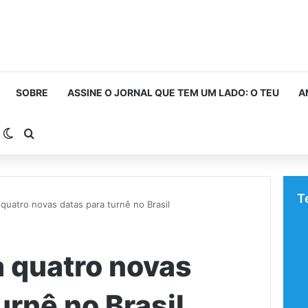
SOBRE
ASSINE O JORNAL QUE TEM UM LADO: O TEU
A
arra Lateral
Switch skin
Procurar por
T
quatro novas datas para turnê no Brasil
 quatro novas
urnê no Brasil