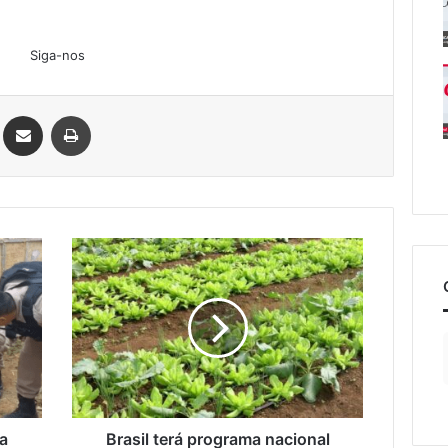
Siga-nos
Linkedin
Compartilhar via e-mail
Imprimir
Brasil
terá
programa
nacional
para
produção
de
alimentos
saudáveis
a
Brasil terá programa nacional