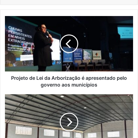
Projeto
de
Lei
da
Arborização
é
apresentado
pelo
governo
aos
Projeto de Lei da Arborização é apresentado pelo
municípios
governo aos municípios
Muçum
encerra
abrigos
emergenciais
após
dois
meses