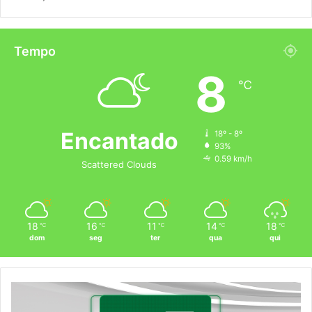
Tempo
8
℃
Encantado
18º - 8º
93%
0.59 km/h
Scattered Clouds
18
16
11
14
18
℃
℃
℃
℃
℃
dom
seg
ter
qua
qui