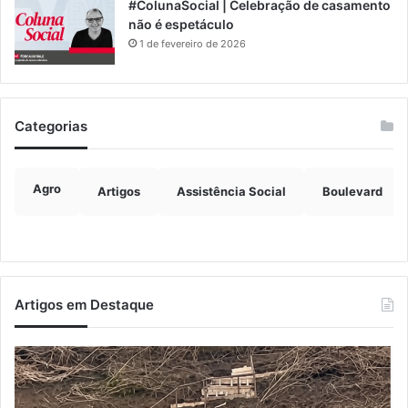
#ColunaSocial | Celebração de casamento
não é espetáculo
1 de fevereiro de 2026
Categorias
Agro
Artigos
Assistência Social
Boulevard
Artigos em Destaque
Turisvales
Im
2026
de
recebe
ve