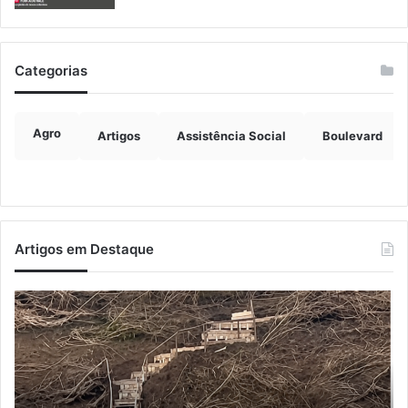
Categorias
Agro
Artigos
Assistência Social
Boulevard
Artigos em Destaque
Turisvales
Im
2026
de
recebe
ve
1200
ch
profissionais
ma
do
qu