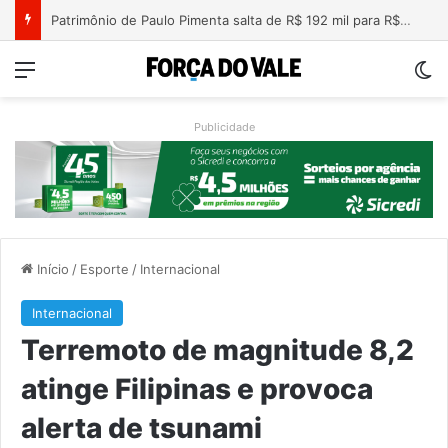
Nova lei endurece penas para crimes sexuais online contra crianças e adolescentes
Menu
Sw
Publicidade
Início
/
Esporte
/
Internacional
Internacional
Terremoto de magnitude 8,2
atinge Filipinas e provoca
alerta de tsunami