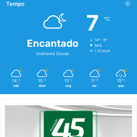
Tempo
7
℃
Encantado
14º - 6º
94%
1.25 km/h
Scattered Clouds
14
15
15
11
15
℃
℃
℃
℃
℃
sáb
dom
seg
ter
qua