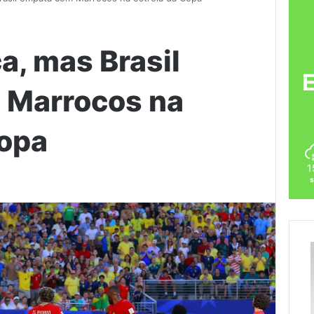
ca, mas Brasil
 Marrocos na
Copa
1
s