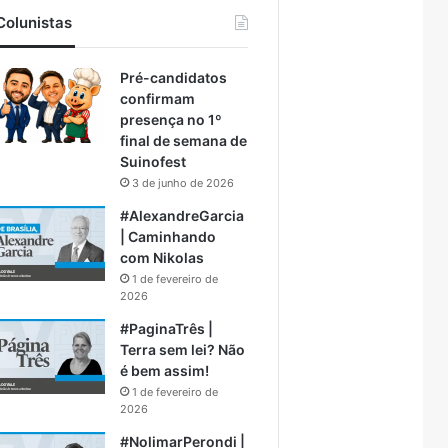
Colunistas
Pré-candidatos
confirmam
presença no 1º
final de semana de
Suinofest
3 de junho de 2026
#AlexandreGarcia
| Caminhando
com Nikolas
1 de fevereiro de
2026
#PaginaTrês |
Terra sem lei? Não
é bem assim!
1 de fevereiro de
2026
#NolimarPerondi |