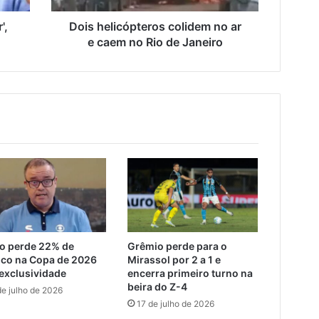
Rio
de
',
Dois helicópteros colidem no ar
Janeiro
e caem no Rio de Janeiro
o perde 22% de
Grêmio perde para o
ico na Copa de 2026
Mirassol por 2 a 1 e
exclusividade
encerra primeiro turno na
beira do Z-4
de julho de 2026
17 de julho de 2026