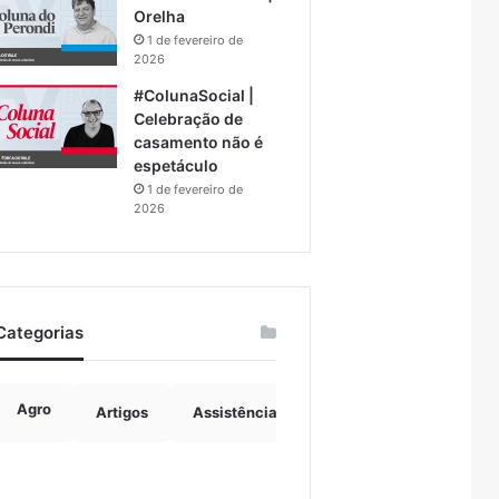
Orelha
1 de fevereiro de
2026
#ColunaSocial |
Celebração de
casamento não é
espetáculo
1 de fevereiro de
2026
Categorias
Agro
Artigos
Assistência Social
Boulevard
B