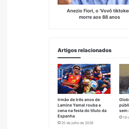
Brasil
anos
Anezio Fiori, o 'Vovô tiktoker
morre aos 88 anos
Artigos relacionados
Irmão de três anos de
Glob
Lamine Yamal rouba a
públ
cena na festa do título da
sem 
Espanha
19 
20 de julho de 2026