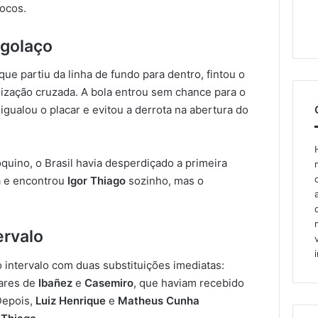
rocos.
 golaço
 que partiu da linha de fundo para dentro, fintou o
ização cruzada. A bola entrou sem chance para o
ue igualou o placar e evitou a derrota na abertura do
quino, o Brasil havia desperdiçado a primeira
a e encontrou
Igor Thiago
sozinho, mas o
ervalo
 intervalo com duas substituições imediatas:
ares de
Ibañez
e
Casemiro
, que haviam recebido
 Depois,
Luiz Henrique
e
Matheus Cunha