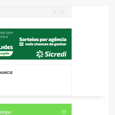
manutenção
NUNCIE
empo