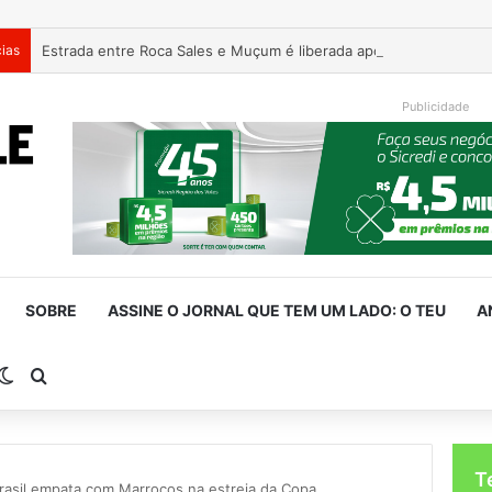
cias
Estrada entre Roca Sales e Muçum é liberada após serviços de 
Publicidade
SOBRE
ASSINE O JORNAL QUE TEM UM LADO: O TEU
A
rra Lateral
Switch skin
Procurar por
T
Brasil empata com Marrocos na estreia da Copa