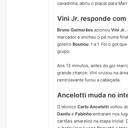
cavadinha, abriu o placar para Mar
Vini Jr. responde com
Bruno Guimarães
acionou
Vini Jr.
,
marcador e encheu o pé numa final
goleiro
Bounou
: 1 a 1. Foi o gol q
grupo.
Aos 13 minutos, antes do gol marro
grande chance: Vini cruzou na áre
centroavante furou a cabeçada.
Ancelotti muda no int
O técnico
Carlo Ancelotti
voltou do
Danilo
e
Fabinho
entraram nos lug
cartões amarelos na etapa inicial.