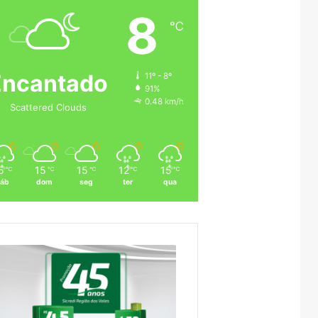
8
℃
Encantado
11º - 8º
91%
0.48 km/h
Scattered Clouds
5
15
15
12
15
℃
℃
℃
℃
℃
áb
dom
seg
ter
qua