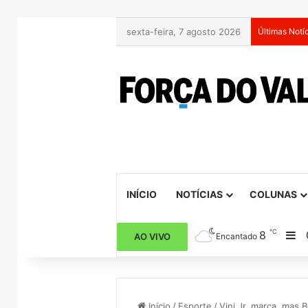
sexta-feira, 7 agosto 2026
Últimas Notí
INÍCIO
NOTÍCIAS
COLUNAS
℃
8
Ba
AO VIVO
Encantado
Início
/
Esporte
/
Vini Jr. marca, mas 