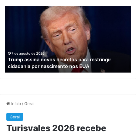
Trump
Tu
assina
20
novos
re
decretos
12
para
pr
restringir
do
cidadania
tr
por
tur
7 de agosto de 2026
e
Trump assina novos decretos para restringir
nascimento
cidadania por nascimento nos EUA
nos
EUA