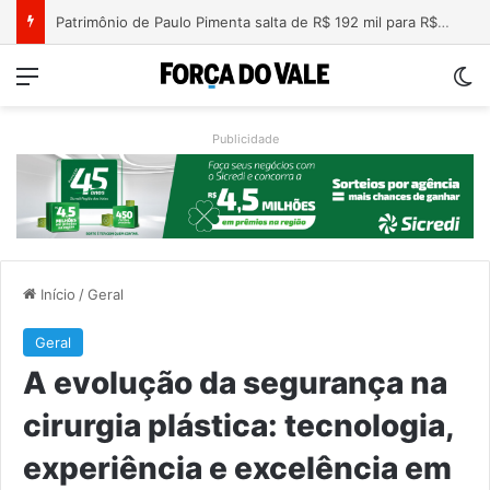
Nova lei endurece penas para crimes sexuais online contra crianças e adolescentes
Menu
Sw
Publicidade
Início
/
Geral
Geral
A evolução da segurança na
cirurgia plástica: tecnologia,
experiência e excelência em