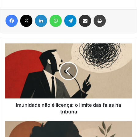
Facebook
X
Linkedin
WhatsApp
Telegram
Compartilhar via e-mail
Imprimir
Imunidade
não
é
licença:
o
limite
das
falas
na
tribuna
Imunidade não é licença: o limite das falas na
tribuna
Compaixão,
Saúde
e