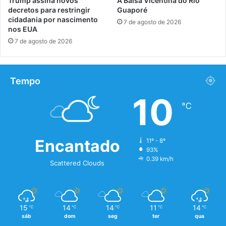
Trump assina novos
A Balsa Vicentina do Rio
decretos para restringir
Guaporé
cidadania por nascimento
7 de agosto de 2026
nos EUA
7 de agosto de 2026
Tempo
10
℃
Encantado
11º - 8º
93%
0.39 km/h
Scattered Clouds
15
14
14
11
14
℃
℃
℃
℃
℃
sáb
dom
seg
ter
qua