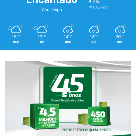
81%
0.66 km/h
Céu Limpo
15
13
14
18
20
℃
℃
℃
℃
℃
seg
ter
qua
qui
sex