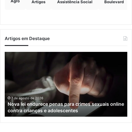
Agro
Artigos
Assistência Social
Boulevard
Artigos em Destaque
Nova
Co
lei
os
endurece
ho
penas
da
para
tr
crimes
de
sexuais
ba
online
en
7 de agosto de 2026
Nova lei endurece penas para crimes sexuais online
contra
En
contra crianças e adolescentes
crianças
e
e
M
adolescentes