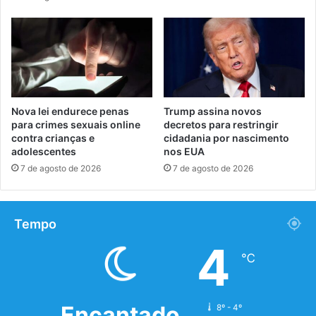
Nova lei endurece penas
Trump assina novos
para crimes sexuais online
decretos para restringir
contra crianças e
cidadania por nascimento
adolescentes
nos EUA
7 de agosto de 2026
7 de agosto de 2026
Tempo
4
℃
Encantado
8º - 4º