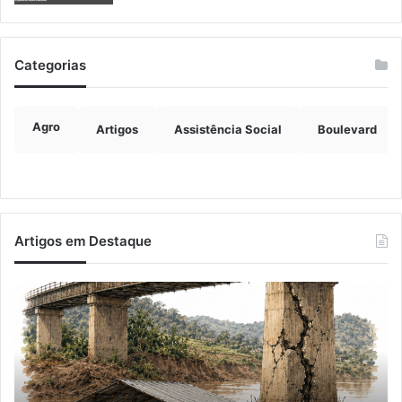
Categorias
Agro
Artigos
Assistência Social
Boulevard
Artigos em Destaque
A
Im
Balsa
de
Vicentina
ve
do
ch
Rio
ma
Guaporé
qu