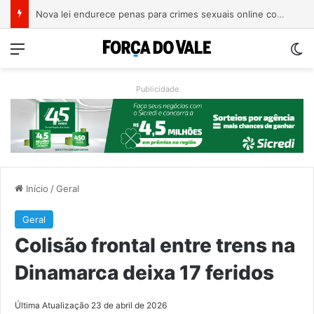
Trump assina novos decretos para restringir cidadania por nascimento nos EUA
Menu
Sw
Publicidade
Início
/
Geral
Geral
Colisão frontal entre trens na
Dinamarca deixa 17 feridos
Última Atualização 23 de abril de 2026