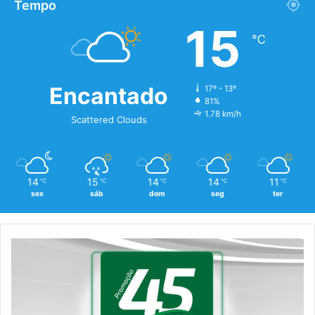
Tempo
15
℃
Encantado
17º - 13º
81%
1.78 km/h
Scattered Clouds
14
15
14
14
11
℃
℃
℃
℃
℃
sex
sáb
dom
seg
ter