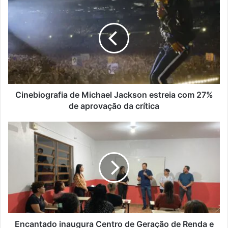
de
Michael
Jackson
estreia
com
27%
de
aprovação
da
Cinebiografia de Michael Jackson estreia com 27%
crítica
de aprovação da crítica
Encantado
inaugura
Centro
de
Geração
de
Renda
e
Cuidar
na
Encantado inaugura Centro de Geração de Renda e