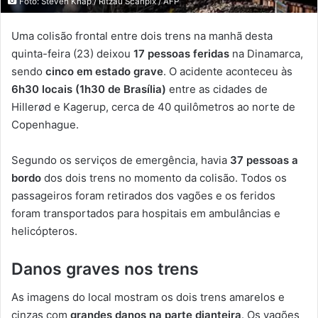
Foto: Steven Knap / Ritzau Scanpix / AFP
Uma colisão frontal entre dois trens na manhã desta
quinta-feira (23) deixou
17 pessoas feridas
na Dinamarca,
sendo
cinco em estado grave
. O acidente aconteceu às
6h30 locais (1h30 de Brasília)
entre as cidades de
Hillerød e Kagerup, cerca de 40 quilômetros ao norte de
Copenhague.
Segundo os serviços de emergência, havia
37 pessoas a
bordo
dos dois trens no momento da colisão. Todos os
passageiros foram retirados dos vagões e os feridos
foram transportados para hospitais em ambulâncias e
helicópteros.
Danos graves nos trens
As imagens do local mostram os dois trens amarelos e
cinzas com
grandes danos na parte dianteira
. Os vagões