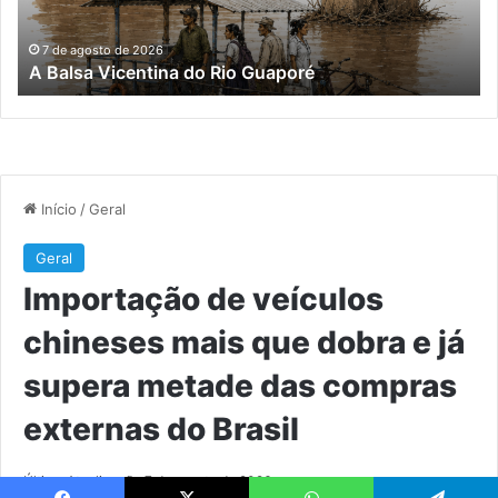
do
e
já
7 de agosto de 2026
A Balsa Vicentina do Rio Guaporé
su
me
da
co
ex
do
Bra