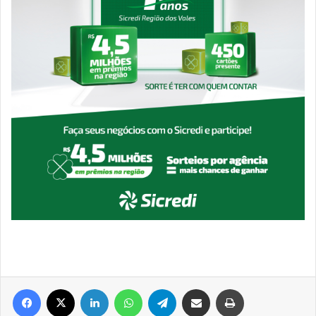
Facebook
X
Linkedin
WhatsApp
Telegram
Compartilhar via e-mail
Imprimir