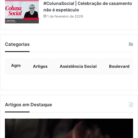
#ColunaSocial | Celebração de casamento
não é espetáculo
1 de fevereiro de 2026
Categorias
Agro
Artigos
Assistência Social
Boulevard
Artigos em Destaque
Nova
Co
lei
os
endurece
ho