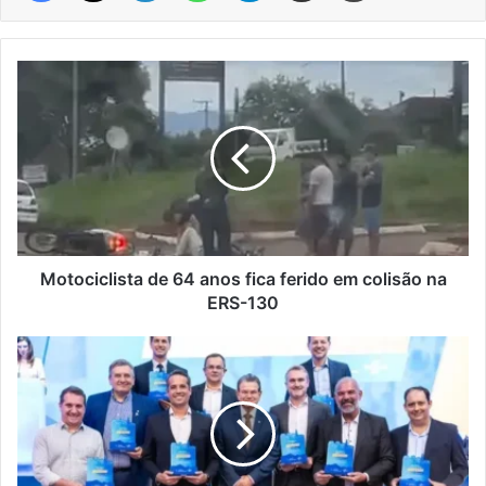
Motociclista
de
64
anos
fica
ferido
em
colisão
na
ERS-
Motociclista de 64 anos fica ferido em colisão na
130
ERS-130
Encantado
vence
prêmio
estadual
do
Sebrae
na