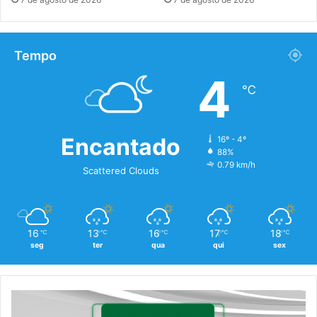
Tempo
4
℃
Encantado
16º - 4º
88%
0.79 km/h
Scattered Clouds
16
13
16
17
18
℃
℃
℃
℃
℃
seg
ter
qua
qui
sex