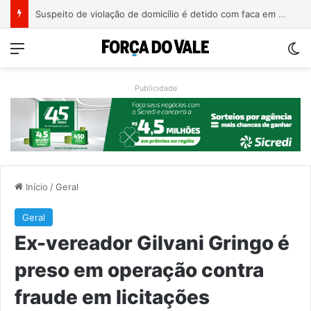
Suspeito de violação de domicílio é detido com faca em prédio de Estrela
Menu
Sw
Publicidade
Início
/
Geral
Geral
Ex-vereador Gilvani Gringo é
preso em operação contra
fraude em licitações