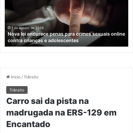
penas
da
para
tr
crimes
de
sexuais
ba
online
en
7 de agosto de 2026
Nova lei endurece penas para crimes sexuais online
contra
En
contra crianças e adolescentes
crianças
e
e
M
adolescentes