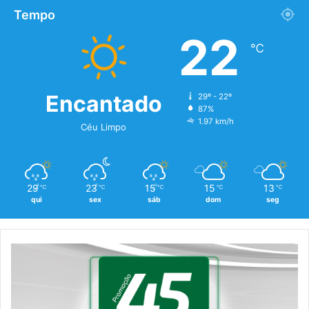
Tempo
22
℃
Encantado
29º - 22º
87%
1.97 km/h
Céu Limpo
29
23
15
15
13
℃
℃
℃
℃
℃
qui
sex
sáb
dom
seg