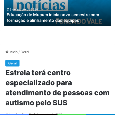
com
de
formação
pe
6 de agosto de 2026
Educação de Muçum inicia novo semestre com
e
c
formação e alinhamento das equipes
alinhamento
au
das
pe
equipes
S