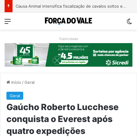
Causa Animal intensifica fiscalização de cavalos soltos e alerta tutores em Encantado
Menu
Sw
Publicidade
Início
/
Geral
Geral
Gaúcho Roberto Lucchese
conquista o Everest após
quatro expedições