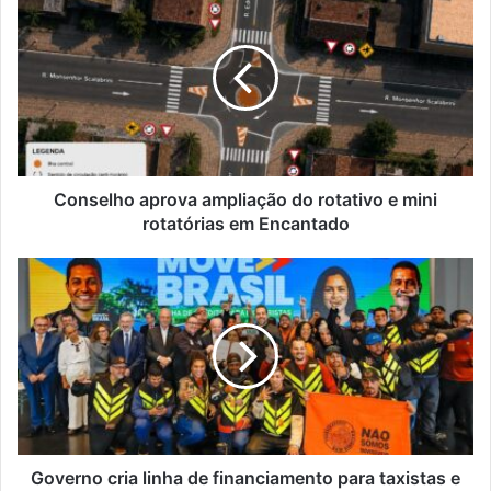
aprova
ampliação
do
rotativo
e
mini
rotatórias
em
Encantado
Conselho aprova ampliação do rotativo e mini
rotatórias em Encantado
Governo
cria
linha
de
financiamento
para
taxistas
e
motoristas
de
Governo cria linha de financiamento para taxistas e