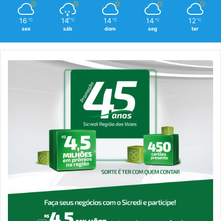
16
14
14
14
12
℃
℃
℃
℃
℃
sex
sáb
dom
seg
ter