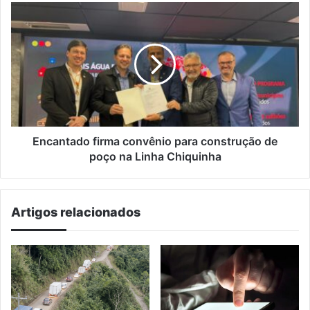
da
Encantado
campanha
firma
convênio
para
construção
de
poço
na
Linha
Chiquinha
Encantado firma convênio para construção de
poço na Linha Chiquinha
Artigos relacionados