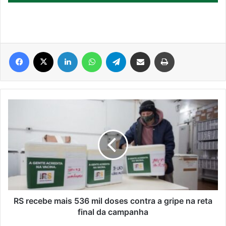
Facebook
X
Linkedin
WhatsApp
Telegram
Compartilhar via e-mail
Imprimir
RS
recebe
mais
536
mil
doses
contra
a
gripe
na
RS recebe mais 536 mil doses contra a gripe na reta
reta
final da campanha
final