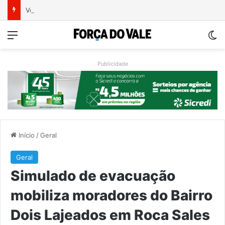
Ventos fortes deixam rastro de danos em municípios do Vale do Taquari
Menu
Sw
Publicidade
Início
/
Geral
Geral
Simulado de evacuação
mobiliza moradores do Bairro
Dois Lajeados em Roca Sales