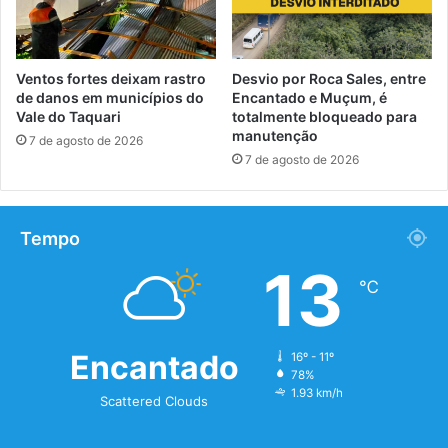
Ventos fortes deixam rastro
Desvio por Roca Sales, entre
de danos em municípios do
Encantado e Muçum, é
Vale do Taquari
totalmente bloqueado para
manutenção
7 de agosto de 2026
7 de agosto de 2026
Tempo
13
℃
Encantado
16º - 11º
78%
1.93 km/h
Scattered Clouds