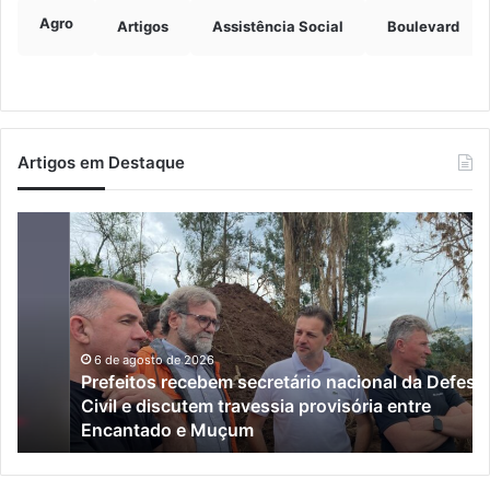
Agro
Artigos
Assistência Social
Boulevard
Artigos em Destaque
Prefeitos
Ju
recebem
co
secretário
ex
nacional
ve
da
Pe
Defesa
a
Civil
ma
6 de agosto de 2026
Prefeitos recebem secretário nacional da Defesa
e
de
Civil e discutem travessia provisória entre
discutem
qu
Encantado e Muçum
travessia
an
provisória
de
entre
re