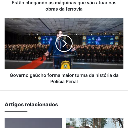
da
Estão chegando as máquinas que vão atuar nas
ferrovia
obras da ferrovia
Governo
gaúcho
forma
maior
turma
da
história
da
Polícia
Penal
Governo gaúcho forma maior turma da história da
Polícia Penal
Artigos relacionados