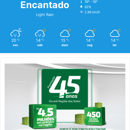
Encantado
18º - 18º
92%
2.96 km/h
Light Rain
20
14
15
14
14
℃
℃
℃
℃
℃
sex
sáb
dom
seg
ter