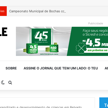
cias
Campeonato Municipal de Bochas começa neste fim de semana 
Publicidade
SOBRE
ASSINE O JORNAL QUE TEM UM LADO: O TEU
A
arra Lateral
Switch skin
Procurar por
T
aprendizado e desenvolvimento de crianças em Relvado