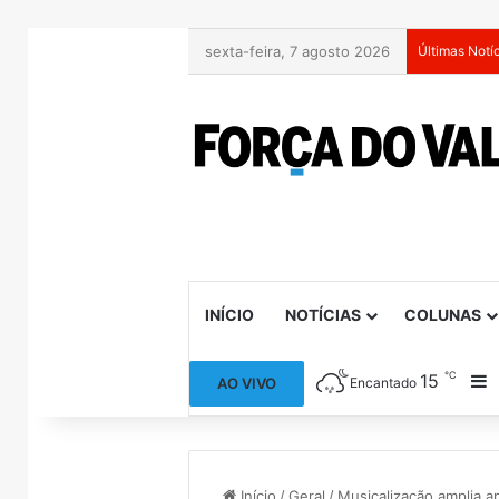
sexta-feira, 7 agosto 2026
Últimas Notí
INÍCIO
NOTÍCIAS
COLUNAS
℃
15
B
AO VIVO
Encantado
Início
/
Geral
/
Musicalização amplia 