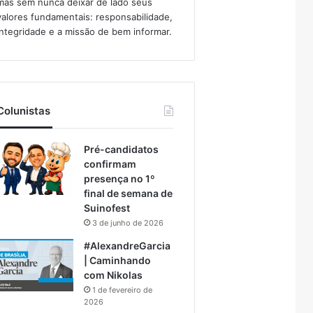
mas sem nunca deixar de lado seus
valores fundamentais: responsabilidade,
integridade e a missão de bem informar.​
Colunistas
Pré-candidatos
confirmam
presença no 1º
final de semana de
Suinofest
3 de junho de 2026
#AlexandreGarcia
| Caminhando
com Nikolas
1 de fevereiro de
2026