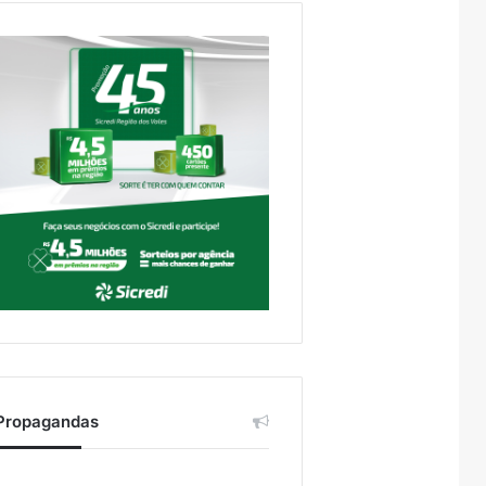
Propagandas