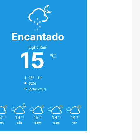
Encantado
Light Rain
15
℃
16º - 11º
92%
2.84 km/h
6
14
15
14
14
℃
℃
℃
℃
℃
sex
sáb
dom
seg
ter