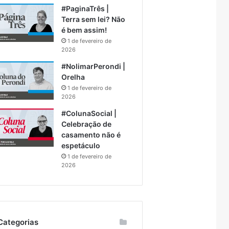
#PaginaTrês |
Terra sem lei? Não
é bem assim!
1 de fevereiro de
2026
#NolimarPerondi |
Orelha
1 de fevereiro de
2026
#ColunaSocial |
Celebração de
casamento não é
espetáculo
1 de fevereiro de
2026
Categorias