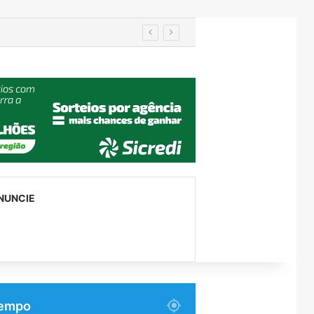
em Encantado
NUNCIE
empo