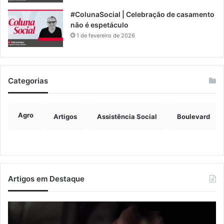
#ColunaSocial | Celebração de casamento
não é espetáculo
1 de fevereiro de 2026
Categorias
Agro
Artigos
Assistência Social
Boulevard
Artigos em Destaque
Nova
Co
lei
os