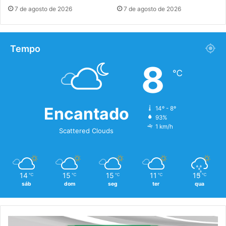
7 de agosto de 2026
7 de agosto de 2026
Tempo
8
℃
Encantado
14º - 8º
93%
1 km/h
Scattered Clouds
14
15
15
11
15
℃
℃
℃
℃
℃
sáb
dom
seg
ter
qua