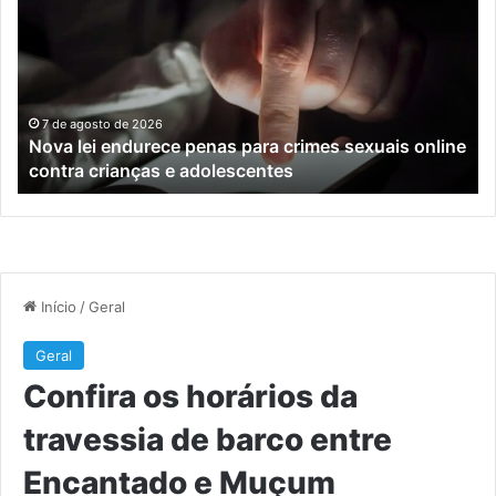
endurece
ho
penas
da
para
tr
crimes
de
sexuais
ba
online
en
7 de agosto de 2026
Nova lei endurece penas para crimes sexuais online
contra
En
contra crianças e adolescentes
crianças
e
e
M
adolescentes