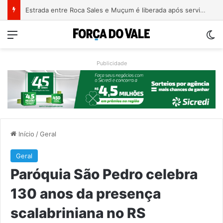
Estrada entre Roca Sales e Muçum é liberada após serviços de manutenção
Menu
Sw
Publicidade
Início
/
Geral
Geral
Paróquia São Pedro celebra
130 anos da presença
scalabriniana no RS