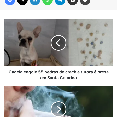
Cadela
engole
55
pedras
de
crack
e
tutora
é
presa
Cadela engole 55 pedras de crack e tutora é presa
em
em Santa Catarina
Santa
Catarina
Reino
Unido
proíbe
nascidos
após
2009