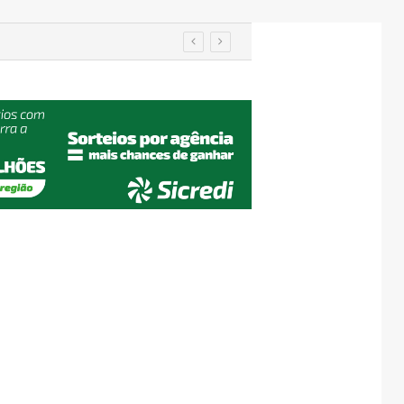
Justiça condena ex-vereador Pegari a mais de quatro anos de reclusão por declaração considerada racista