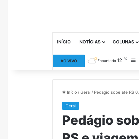
INÍCIO
NOTÍCIAS
COLUNAS
℃
12
B
AO VIVO
Encantado
Início
/
Geral
/
Pedágio sobe até R$ 0
Geral
Pedágio sob
RS e viagem