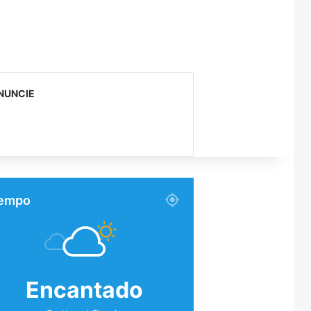
NUNCIE
empo
Encantado