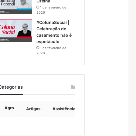
Orelha
1 de fevereiro de
2026
#ColunaSocial |
Celebração de
casamento não é
espetáculo
1 de fevereiro de
2026
Categorias
Agro
Artigos
Assistência Social
Boulevard
B