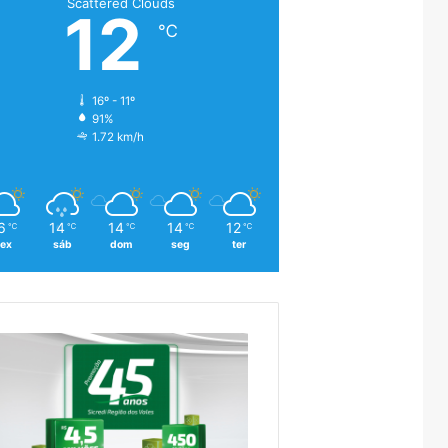
Scattered Clouds
12
℃
16º - 11º
91%
1.72 km/h
6
14
14
14
12
℃
℃
℃
℃
℃
sex
sáb
dom
seg
ter