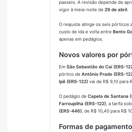
passeio. A revisão depende de ap
vigor à meia-noite de
29 de abril
.
O reajuste atinge os seis pórticos
custo de ida e volta entre
Bento Go
apenas em pedágios.
Novos valores por pór
Em
São Sebastião do Caí (ERS-12
pórtico de
Antônio Prado (ERS-12
Ipê (ERS-122)
vai de R$ 9,10 para 
O pedágio de
Capela de Santana 
Farroupilha (ERS-122)
, a tarifa s
(ERS-446)
, de R$ 10,40 para R$ 1
Formas de pagament