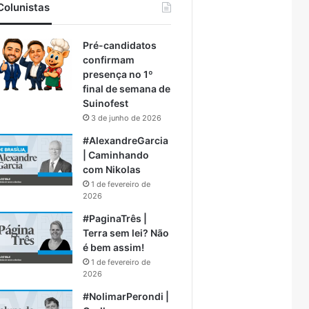
Colunistas
Pré-candidatos
confirmam
presença no 1º
final de semana de
Suinofest
3 de junho de 2026
#AlexandreGarcia
| Caminhando
com Nikolas
1 de fevereiro de
2026
#PaginaTrês |
Terra sem lei? Não
é bem assim!
1 de fevereiro de
2026
#NolimarPerondi |