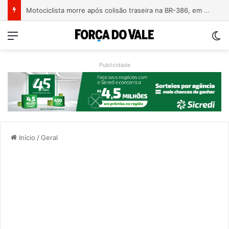
Motociclista morre após colisão traseira na BR-386, em Triunfo
Menu
Sw
Publicidade
Início
/
Geral