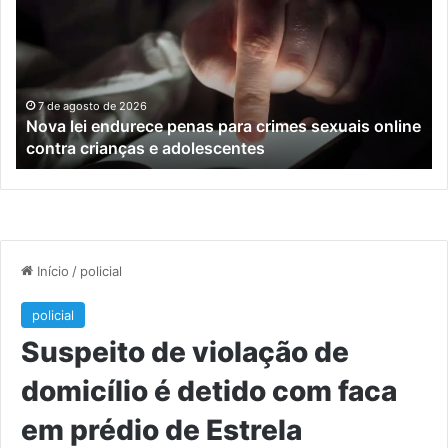
endurece
ho
penas
da
para
tr
crimes
de
sexuais
ba
online
en
7 de agosto de 2026
Nova lei endurece penas para crimes sexuais online
contra
En
contra crianças e adolescentes
crianças
e
e
M
adolescentes