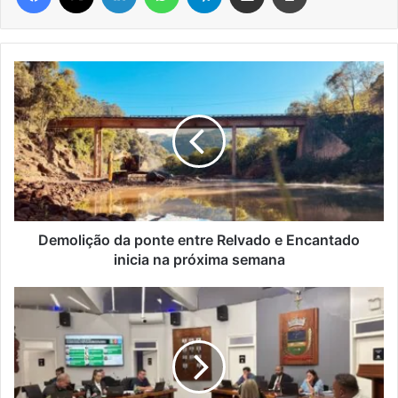
Demolição
da
ponte
entre
Relvado
e
Encantado
inicia
na
próxima
Demolição da ponte entre Relvado e Encantado
semana
inicia na próxima semana
Vereadores
aprovam
prorrogação
do
Aluguel
Social