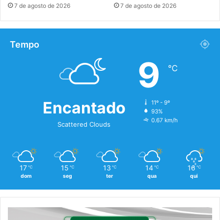
7 de agosto de 2026
7 de agosto de 2026
Tempo
9
℃
Encantado
11º - 9º
93%
0.67 km/h
Scattered Clouds
17
15
13
14
16
℃
℃
℃
℃
℃
dom
seg
ter
qua
qui