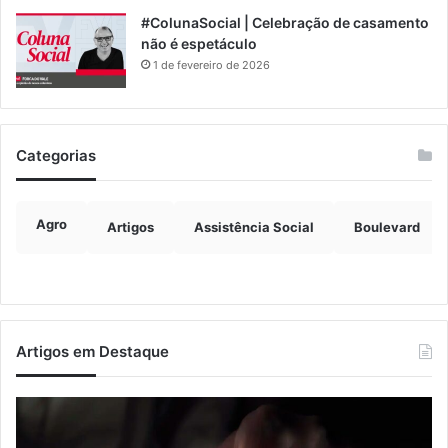
#ColunaSocial | Celebração de casamento
não é espetáculo
1 de fevereiro de 2026
Categorias
Agro
Artigos
Assistência Social
Boulevard
Artigos em Destaque
Nova
Co
lei
os