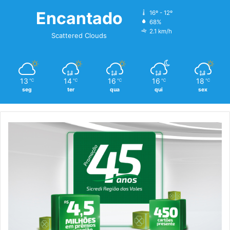
Encantado
16º - 12º
68%
2.1 km/h
Scattered Clouds
13
14
16
16
18
℃
℃
℃
℃
℃
seg
ter
qua
qui
sex