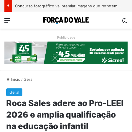
Terremoto de magnitude 7,4 mata ao menos 111 pessoas na Colômbia
Menu
Sw
Publicidade
Início
/
Geral
Geral
Roca Sales adere ao Pro-LEEI
2026 e amplia qualificação
na educação infantil