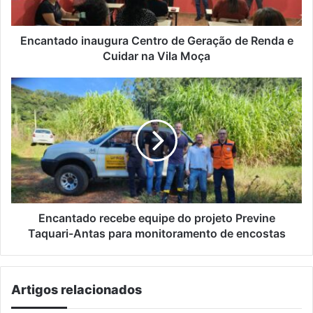
e
Cuidar
na
Encantado inaugura Centro de Geração de Renda e
Vila
Cuidar na Vila Moça
Moça
Encantado
recebe
equipe
do
projeto
Previne
Taquari-
Antas
para
monitoramento
Encantado recebe equipe do projeto Previne
de
Taquari-Antas para monitoramento de encostas
encostas
Artigos relacionados