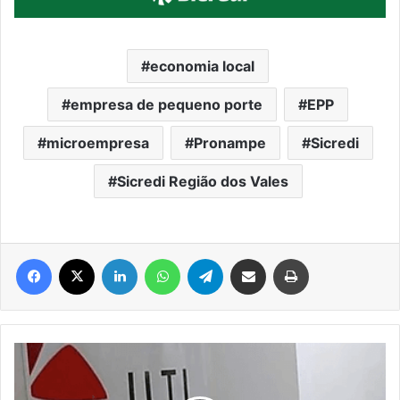
economia local
empresa de pequeno porte
EPP
microempresa
Pronampe
Sicredi
Sicredi Região dos Vales
Facebook
X
Linkedin
WhatsApp
Telegram
Compartilhar via e-mail
Imprimir
Covid-
19:
Homem