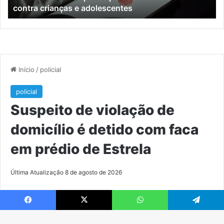
contra crianças e adolescentes
crianças
e
e
M
adolescentes
Facebook
X
WhatsApp
Telegram