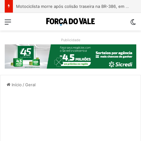
Árvore derrubada por temporal mata motociclista na ERS-124 em Montenegro
Menu
Sw
Publicidade
Início
/
Geral