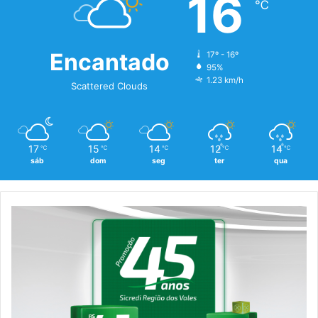
16
℃
Encantado
17º - 16º
95%
1.23 km/h
Scattered Clouds
17
15
14
12
14
℃
℃
℃
℃
℃
sáb
dom
seg
ter
qua