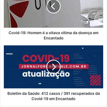
é
a
oitava
vítima
da
doença
em
Covid-19: Homem é a oitava vítima da doença em
Encantado
Encantado
Boletim
da
Saúde:
412
casos
/
391
recuperados
da
Covid-
Boletim da Saúde: 412 casos / 391 recuperados da
19
Covid-19 em Encantado
em