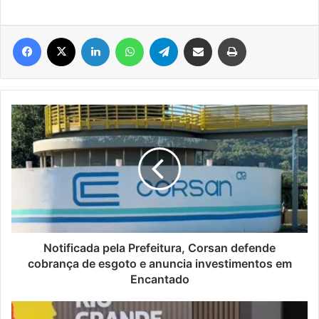
Facebook
X
Linkedin
WhatsApp
Telegram
Compartilhar via e-mail
Imprimir
Notificada
pela
Prefeitura,
Corsan
defende
cobrança
de
esgoto
e
anuncia
Notificada pela Prefeitura, Corsan defende
investimentos
cobrança de esgoto e anuncia investimentos em
em
Encantado
Encantado
Leite