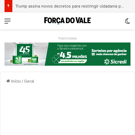
A Balsa Vicentina do Rio Guaporé
Menu
Sw
Publicidade
Início
/
Geral