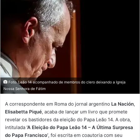
Foto: Leão 14 acompanhado de membros do clero deixando a Igreja
Nossa Senhora de Fátim
A correspondente em Roma do jornal argentino
La Nación
,
Elisabetta Piqué
, acaba de lançar um livro que promete
revelar os bastidores da eleição do Papa Leão 14. A obra,
intitulada
‘A Eleição do Papa Leão 14 – A Última Surpresa
do Papa Francisco’
, foi escrita em coautoria com seu