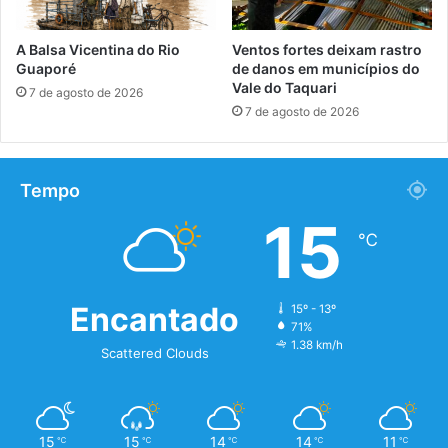
A Balsa Vicentina do Rio
Ventos fortes deixam rastro
Guaporé
de danos em municípios do
Vale do Taquari
7 de agosto de 2026
7 de agosto de 2026
Tempo
15
℃
Encantado
15º - 13º
71%
1.38 km/h
Scattered Clouds
15
15
14
14
11
℃
℃
℃
℃
℃