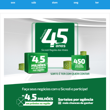
sex
sáb
dom
seg
ter