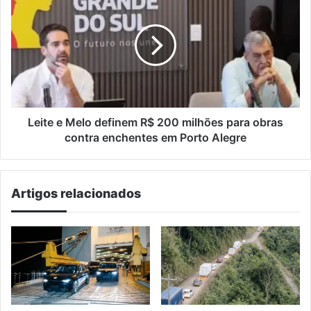
e
Melo
definem
R$
200
milhões
para
obras
contra
Leite e Melo definem R$ 200 milhões para obras
enchentes
contra enchentes em Porto Alegre
em
Porto
Alegre
Artigos relacionados