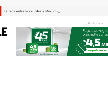
Estrada entre Roca Sales e Muçum é liberada após serviços de man
Publicidade