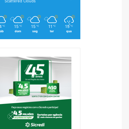
Scattered Clouds
4
15
15
11
15
℃
℃
℃
℃
℃
áb
dom
seg
ter
qua