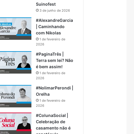
Suinofest
3 de junho de 2026
#AlexandreGarcia
| Caminhando
com Nikolas
1 de fevereiro de
2026
#PaginaTrês |
Terra sem lei? Não
é bem assim!
1 de fevereiro de
2026
#NolimarPerondi |
Orelha
1 de fevereiro de
2026
#ColunaSocial |
Celebração de
casamento não é