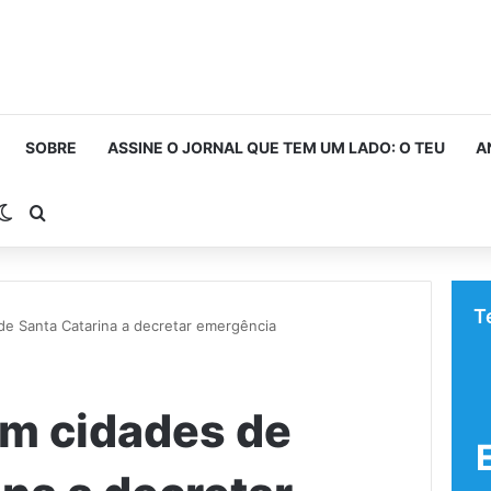
SOBRE
ASSINE O JORNAL QUE TEM UM LADO: O TEU
A
rra Lateral
Switch skin
Procurar por
T
de Santa Catarina a decretar emergência
m cidades de