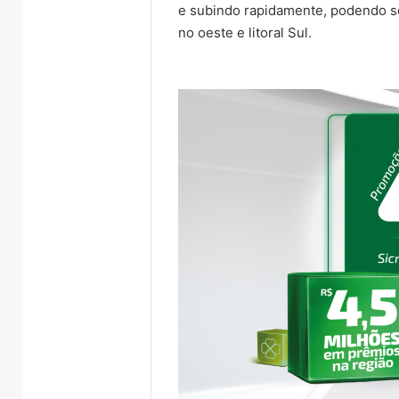
e subindo rapidamente, podendo se
no oeste e litoral Sul.
Turisvales
Importaçã