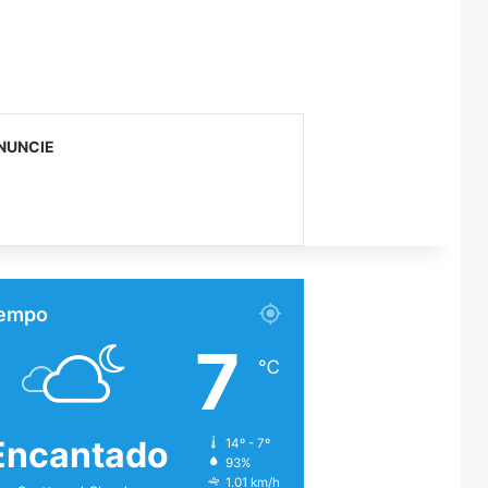
NUNCIE
empo
7
℃
Encantado
14º - 7º
93%
1.01 km/h