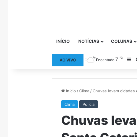
INÍCIO
NOTÍCIAS
COLUNAS
℃
7
Ba
AO VIVO
Encantado
Início
/
Clima
/
Chuvas levam cidades 
Clima
Polícia
Chuvas leva