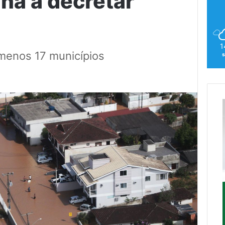
na a decretar
1
menos 17 municípios
s