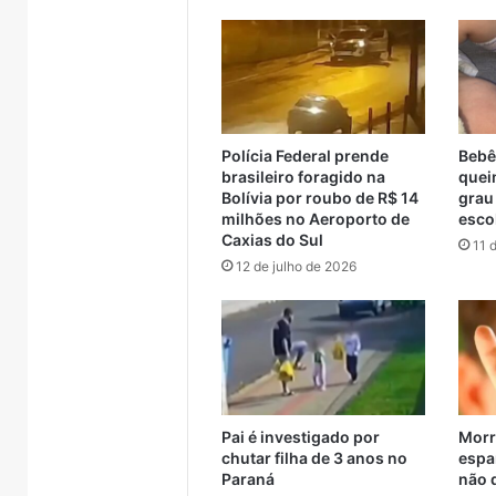
 Muçum
considerada racista
de se
anos
em
de
Encantado
reclusão
por
declaração
considerada
racista
Polícia Federal prende
Bebê
brasileiro foragido na
quei
Bolívia por roubo de R$ 14
grau
milhões no Aeroporto de
esco
Caxias do Sul
11 
12 de julho de 2026
Pai é investigado por
Morr
chutar filha de 3 anos no
espa
Paraná
não 