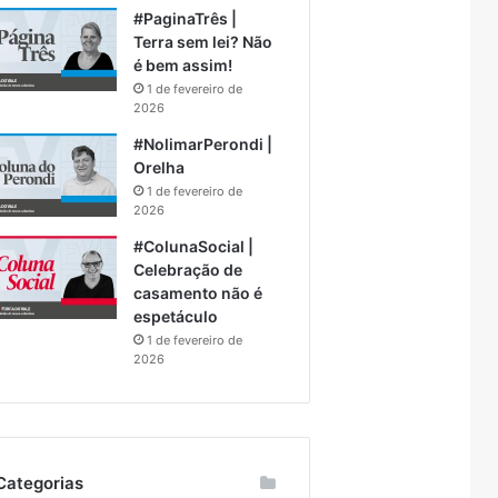
#PaginaTrês |
Terra sem lei? Não
é bem assim!
1 de fevereiro de
2026
#NolimarPerondi |
Orelha
1 de fevereiro de
2026
#ColunaSocial |
Celebração de
casamento não é
espetáculo
1 de fevereiro de
2026
Categorias