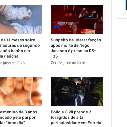
mana em Encantado
Devoção
apresentação
do
Caminho
da
Fé
e
Devoção
 de 11 meses sofre
Suspeito de liderar facção
maduras de segundo
após morte de Nego
 após banho em
Jackson é preso na RS-
la gaúcha
135
de julho de 2026
11 de julho de 2026
e menino de 3 anos
Polícia Civil prende 2
ncado pelo pai por
foragidos de alta
dar “bom dia”
periculosidade em Estrela