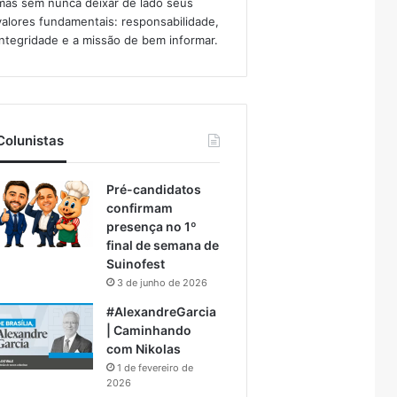
mas sem nunca deixar de lado seus
valores fundamentais: responsabilidade,
integridade e a missão de bem informar.​
Colunistas
Pré-candidatos
confirmam
presença no 1º
final de semana de
Suinofest
3 de junho de 2026
#AlexandreGarcia
| Caminhando
com Nikolas
1 de fevereiro de
2026