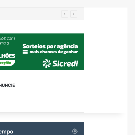
Turismo de Relvado ganha destaque na Turisvales 2026 com apresentação do Caminho da Fé e Devoção
NUNCIE
empo