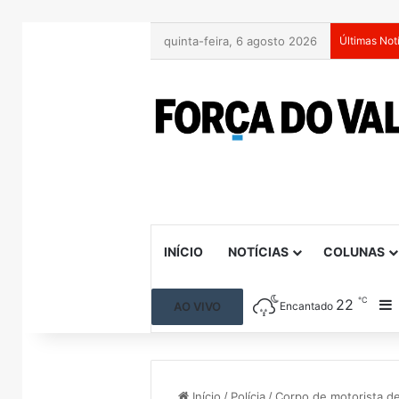
quinta-feira, 6 agosto 2026
Últimas Not
INÍCIO
NOTÍCIAS
COLUNAS
℃
22
B
AO VIVO
Encantado
Início
/
Polícia
/
Corpo de motorista de