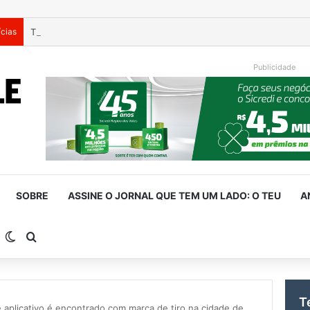
ícias
Publicidade
SOBRE
ASSINE O JORNAL QUE TEM UM LADO: O TEU
A
arra Lateral
Switch skin
Procurar por
T
 aplicativo é encontrado com marca de tiro na cidade de