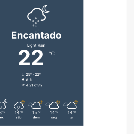
Encantado
Light Rain
22
℃
25º - 22º
81%
4.21 km/h
3
14
15
14
14
℃
℃
℃
℃
℃
sex
sáb
dom
seg
ter