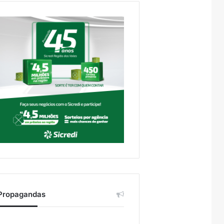
Propagandas