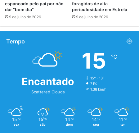
espancado pelo pai por não
foragidos de alta
dar “bom dia”
periculosidade em Estrela
9 de julho de 2026
9 de julho de 2026
Tempo
15
℃
Encantado
15º - 13º
71%
1.38 km/h
Scattered Clouds
15
15
14
14
11
℃
℃
℃
℃
℃
sex
sáb
dom
seg
ter