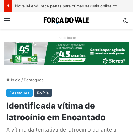
Nova lei endurece penas para crimes sexuais online contra crianças e adolescentes
Menu
Sw
Publicidade
Início
/
Destaques
Destaques
Polícia
Identificada vítima de
latrocínio em Encantado
A vítima da tentativa de latrocínio durante a