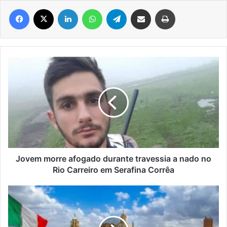
Facebook
X
Linkedin
WhatsApp
Telegram
Compartilhar via e-mail
Imprimir
Jovem
morre
afogado
durante
travessia
a
nado
no
Rio
Carreiro
Jovem morre afogado durante travessia a nado no
em
Rio Carreiro em Serafina Corrêa
Serafina
Corrêa
Governo
da
Itália
quer