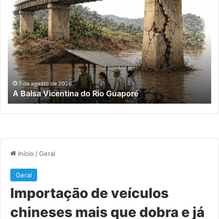
A
Im
Balsa
de
Vicentina
ve
do
ch
Rio
ma
Guaporé
qu
do
e
já
7 de agosto de 2026
A Balsa Vicentina do Rio Guaporé
su
me
da
co
ex
do
Bra