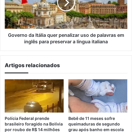
penalizar
uso
de
palavras
em
inglês
Governo da Itália quer penalizar uso de palavras em
para
inglês para preservar a língua italiana
preservar
a
língua
Artigos relacionados
italiana
Polícia Federal prende
Bebê de 11 meses sofre
brasileiro foragido na Bolívia
queimaduras de segundo
por roubo de R$ 14 milhões
grau após banho em escola